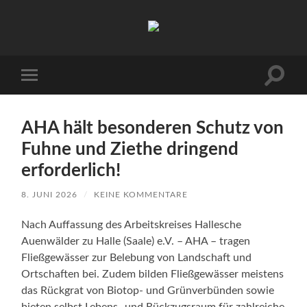
Arbeitskreis
Hallesche
Auenwälder
zu
Halle
Suchfe
Mobile-
/
ein-/a
Menü
Saale
ein-/ausblenden
e.V.
(AHA)
AHA hält besonderen Schutz von
Fuhne und Ziethe dringend
erforderlich!
8. JUNI 2026
/
KEINE KOMMENTARE
Nach Auffassung des Arbeitskreises Hallesche
Auenwälder zu Halle (Saale) e.V. – AHA – tragen
Fließgewässer zur Belebung von Landschaft und
Ortschaften bei. Zudem bilden Fließgewässer meistens
das Rückgrat von Biotop- und Grünverbünden sowie
bieten selbst Lebens- und Rückzugsraum für zahlreiche