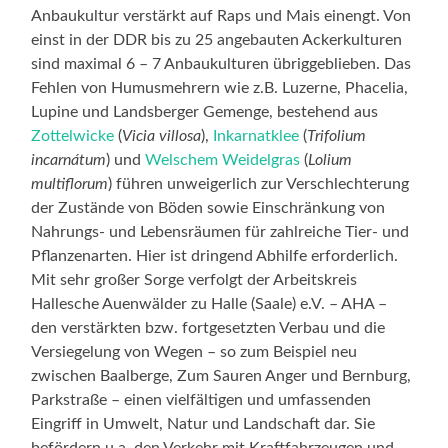
Anbaukultur verstärkt auf Raps und Mais einengt. Von
einst in der DDR bis zu 25 angebauten Ackerkulturen
sind maximal 6 – 7 Anbaukulturen übriggeblieben. Das
Fehlen von Humusmehrern wie z.B. Luzerne, Phacelia,
Lupine und Landsberger Gemenge, bestehend aus
Zottelwicke
(
Vicia villosa
),
Inkarnatklee
(
Trifolium
incarnátum
) und
Welschem Weidelgras
(
Lolium
multiflorum
) führen unweigerlich zur Verschlechterung
der Zustände von Böden sowie Einschränkung von
Nahrungs- und Lebensräumen für zahlreiche Tier- und
Pflanzenarten. Hier ist dringend Abhilfe erforderlich.
Mit sehr großer Sorge verfolgt der Arbeitskreis
Hallesche Auenwälder zu Halle (Saale) e.V. – AHA –
den verstärkten bzw. fortgesetzten Verbau und die
Versiegelung von Wegen – so zum Beispiel neu
zwischen Baalberge, Zum Sauren Anger und Bernburg,
Parkstraße – einen vielfältigen und umfassenden
Eingriff in Umwelt, Natur und Landschaft dar. Sie
befördern u.a. den Verkehr mit Kraftfahrzeugen und