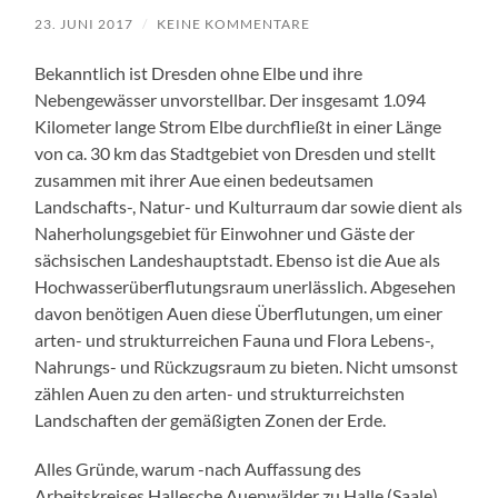
23. JUNI 2017
/
KEINE KOMMENTARE
Bekanntlich ist Dresden ohne Elbe und ihre
Nebengewässer unvorstellbar. Der insgesamt 1.094
Kilometer lange Strom Elbe durchfließt in einer Länge
von ca. 30 km das Stadtgebiet von Dresden und stellt
zusammen mit ihrer Aue einen bedeutsamen
Landschafts-, Natur- und Kulturraum dar sowie dient als
Naherholungsgebiet für Einwohner und Gäste der
sächsischen Landeshauptstadt. Ebenso ist die Aue als
Hochwasserüberflutungsraum unerlässlich. Abgesehen
davon benötigen Auen diese Überflutungen, um einer
arten- und strukturreichen Fauna und Flora Lebens-,
Nahrungs- und Rückzugsraum zu bieten. Nicht umsonst
zählen Auen zu den arten- und strukturreichsten
Landschaften der gemäßigten Zonen der Erde.
Alles Gründe, warum -nach Auffassung des
Arbeitskreises Hallesche Auenwälder zu Halle (Saale)