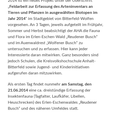
2014 ist ein neues Projekt unter der Überschrift
„
Feldarbeit zur Erfassung des Arteninventars an
Tieren und Pflanzen in ausgewählten Biotopen im
Jahr 2014
“ im Stadtgebiet von Bitterfeld-Wolfen
vorgesehen. An 3 Tagen, jeweils aufgeteilt im Frühjahr,
Sommer und Herbst beabsichtigt der AHA die Fauna
und Flora im Erlen-Eschen-Wald „Reudener Busch“
und im Auenwaldrest „Wolfener Busch“ zu
untersuchen und zu erfassen. Hier kann jeder
Interessierte daran mitwirken. Ganz besonders sind
jedoch Schulen, die Kreisvolkshochschule Anhalt-
Bitterfeld sowie Jugend- und Kinderinitiativen
aufgerufen daran mitzuwirken.
Als ersten Tag findet nunmehr
am Samstag, den
21.06.2014
eine ca. dreistündige Erfassung der
Insektenfauna (Tagfalter, Laufkäfer, Libellen,
Heuschrecken) des Erlen-Eschenwaldes „Reudener
Busch“ und des näheren Umfeldes statt.