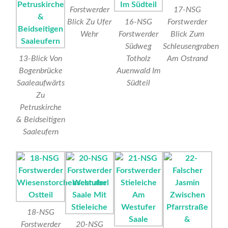
Forstwerder
17-NSG
Blick Zu Ufer
16-NSG
Forstwerder
Wehr
Forstwerder
Blick Zum
Südweg
Schleusengraben
13-Blick Von
Totholz
Am Ostrand
Bogenbrücke
Auenwald Im
Saaleaufwärts
Südteil
Zu
Petruskirche
& Beidseitigen
Saaleufern
18-NSG
Forstwerder
20-NSG