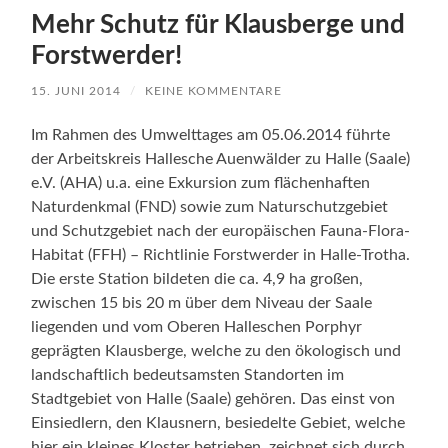
Mehr Schutz für Klausberge und
Forstwerder!
15. JUNI 2014
/
KEINE KOMMENTARE
Im Rahmen des Umwelttages am 05.06.2014 führte
der Arbeitskreis Hallesche Auenwälder zu Halle (Saale)
e.V. (AHA) u.a. eine Exkursion zum flächenhaften
Naturdenkmal (FND) sowie zum Naturschutzgebiet
und Schutzgebiet nach der europäischen Fauna-Flora-
Habitat (FFH) – Richtlinie Forstwerder in Halle-Trotha.
Die erste Station bildeten die ca. 4,9 ha großen,
zwischen 15 bis 20 m über dem Niveau der Saale
liegenden und vom Oberen Halleschen Porphyr
geprägten Klausberge, welche zu den ökologisch und
landschaftlich bedeutsamsten Standorten im
Stadtgebiet von Halle (Saale) gehören. Das einst von
Einsiedlern, den Klausnern, besiedelte Gebiet, welche
hier ein kleines Kloster betrieben, zeichnet sich durch