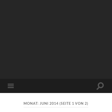
Arbeitskreis
Hallesche
Auenwälder
zu
Halle
Suchfe
Mobile-
/
ein-/a
Menü
Saale
ein-/ausblenden
e.V.
(AHA)
MONAT:
JUNI 2014
(SEITE 1 VON 2)