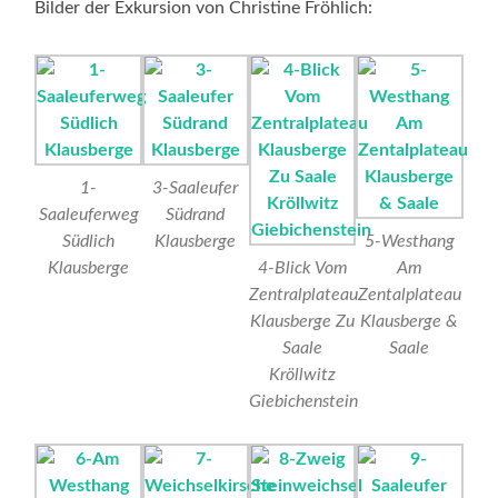
Bilder der Exkursion von Christine Fröhlich:
1-
3-Saaleufer
Saaleuferweg
Südrand
Südlich
Klausberge
5-Westhang
Klausberge
4-Blick Vom
Am
Zentralplateau
Zentalplateau
Klausberge Zu
Klausberge &
Saale
Saale
Kröllwitz
Giebichenstein