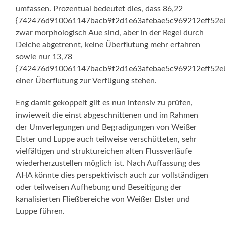
umfassen. Prozentual bedeutet dies, dass 86,22
{742476d910061147bacb9f2d1e63afebae5c969212eff52e
zwar morphologisch Aue sind, aber in der Regel durch
Deiche abgetrennt, keine Überflutung mehr erfahren
sowie nur 13,78
{742476d910061147bacb9f2d1e63afebae5c969212eff52e
einer Überflutung zur Verfügung stehen.
Eng damit gekoppelt gilt es nun intensiv zu prüfen,
inwieweit die einst abgeschnittenen und im Rahmen
der Umverlegungen und Begradigungen von Weißer
Elster und Luppe auch teilweise verschütteten, sehr
vielfältigen und struktureichen alten Flussverläufe
wiederherzustellen möglich ist. Nach Auffassung des
AHA könnte dies perspektivisch auch zur vollständigen
oder teilweisen Aufhebung und Beseitigung der
kanalisierten Fließbereiche von Weißer Elster und
Luppe führen.