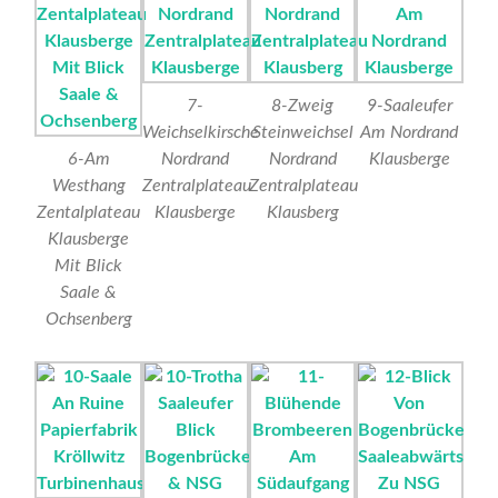
7-
8-Zweig
9-Saaleufer
Weichselkirsche
Steinweichsel
Am Nordrand
6-Am
Nordrand
Nordrand
Klausberge
Westhang
Zentralplateau
Zentralplateau
Zentalplateau
Klausberge
Klausberg
Klausberge
Mit Blick
Saale &
Ochsenberg