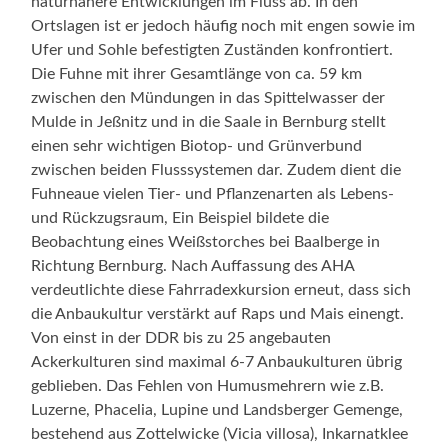
naturnahere Entwicklungen im Fluss ab. In den
Ortslagen ist er jedoch häufig noch mit engen sowie im
Ufer und Sohle befestigten Zuständen konfrontiert.
Die Fuhne mit ihrer Gesamtlänge von ca. 59 km
zwischen den Mündungen in das Spittelwasser der
Mulde in Jeßnitz und in die Saale in Bernburg stellt
einen sehr wichtigen Biotop- und Grünverbund
zwischen beiden Flusssystemen dar. Zudem dient die
Fuhneaue vielen Tier- und Pflanzenarten als Lebens-
und Rückzugsraum, Ein Beispiel bildete die
Beobachtung eines Weißstorches bei Baalberge in
Richtung Bernburg. Nach Auffassung des AHA
verdeutlichte diese Fahrradexkursion erneut, dass sich
die Anbaukultur verstärkt auf Raps und Mais einengt.
Von einst in der DDR bis zu 25 angebauten
Ackerkulturen sind maximal 6-7 Anbaukulturen übrig
geblieben. Das Fehlen von Humusmehrern wie z.B.
Luzerne, Phacelia, Lupine und Landsberger Gemenge,
bestehend aus Zottelwicke (Vicia villosa), Inkarnatklee