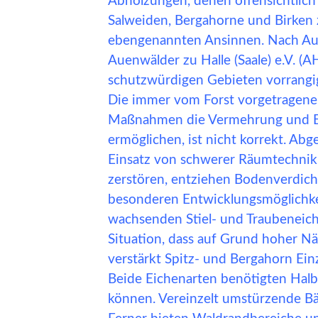
Abholzungen, denen offensichtlich
Salweiden, Bergahorne und Birken
ebengenannten Ansinnen. Nach Auff
Auenwälder zu Halle (Saale) e.V. (AH
schutzwürdigen Gebieten vorrangig
Die immer vom Forst vorgetragene 
Maßnahmen die Vermehrung und En
ermöglichen, ist nicht korrekt. Ab
Einsatz von schwerer Räumtechnik 
zerstören, entziehen Bodenverdic
besonderen Entwicklungsmöglichke
wachsenden Stiel- und Traubeneich
Situation, dass auf Grund hoher N
verstärkt Spitz- und Bergahorn Ein
Beide Eichenarten benötigten Halb
können. Vereinzelt umstürzende B