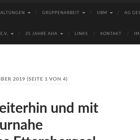
Saale
e.V.
TALTUNGEN
GRUPPENARBEIT
UBM
AG GE
(AHA)
.V.
35 JAHRE AHA
LINKS
KONTAKT
IM
BER 2019
(SEITE 1 VON 4)
iterhin und mit
turnahe