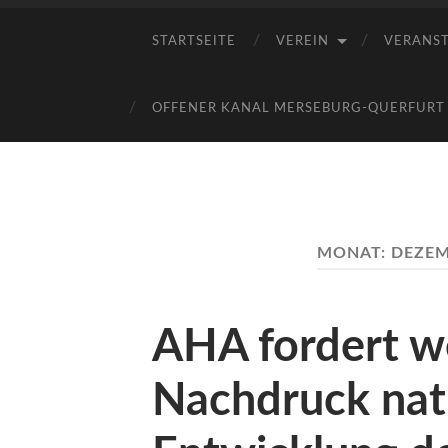
STARTSEITE
VEREIN
VERANS
OFFENER KANAL MERSEBURG-QUERFURT E
MONAT:
DEZEM
AHA fordert we
Nachdruck na