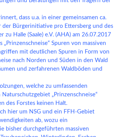
rungen und Beratungen mit den Trägern der
nert, dass u.a. in einer gemeinsamen ca.
der Bürgerinitiative pro Ettersberg und des
r zu Halle (Saale) e.V. (AHA) am 26.07.2017
s „Prinzenschneise“ Spuren von massiven
ingriffen mit deutlichen Spuren in Form von
hneise nach Norden und Süden in den Wald
 Bäumen und zerfahrenen Waldböden und
holzungen, welche zu umfassenden
m Naturschutzgebiet „Prinzenschneise“
des Forstes keinen Halt.
sich hier um NSG und ein FFH-Gebiet
twendigkeiten ab, wozu ein
ie bisher durchgeführten massiven