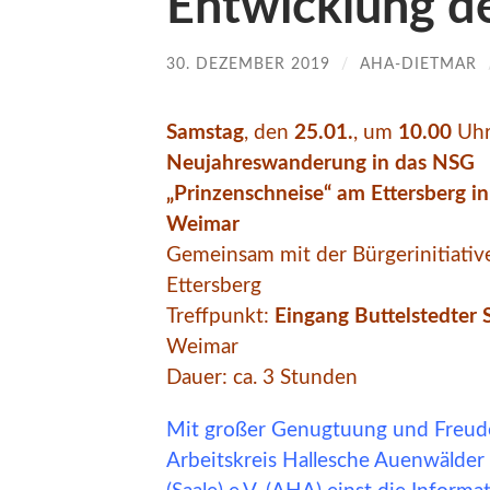
Entwicklung de
30. DEZEMBER 2019
/
AHA-DIETMAR
Samstag
, den
25.01.
, um
10.00
Uh
Neujahreswanderung in das NSG
„Prinzenschneise“ am Ettersberg in
Weimar
Gemeinsam mit der Bürgerinitiativ
Ettersberg
Treffpunkt:
Eingang Buttelstedter 
Weimar
Dauer: ca. 3 Stunden
Mit großer Genugtuung und Freude
Arbeitskreis Hallesche Auenwälder 