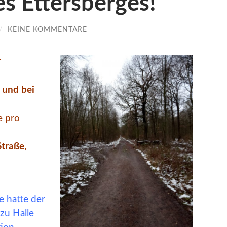
s Ettersberges!
/
KEINE KOMMENTARE
r
 und bei
e pro
Straße
,
 hatte der
zu Halle