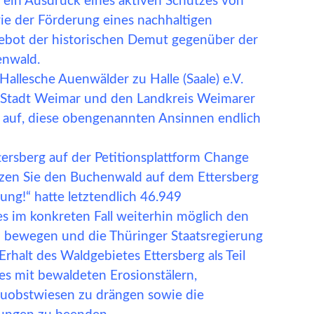
r ein Ausdruck eines aktiven Schutzes von
e der Förderung eines nachhaltigen
Gebot der historischen Demut gegenüber der
enwald.
Hallesche Auenwälder zu Halle (Saale) e.V.
e Stadt Weimar und den Landkreis Weimarer
 auf, diese obengenannten Ansinnen endlich
tersberg auf der Petitionsplattform Change
ützen Sie den Buchenwald auf dem Ettersberg
ung!“ hatte letztendlich 46.949
 es im konkreten Fall weiterhin möglich den
 bewegen und die Thüringer Staatsregierung
rhalt des Waldgebietes Ettersberg als Teil
s mit bewaldeten Erosionstälern,
uobstwiesen zu drängen sowie die