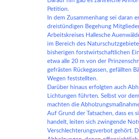
Darauf hin gab es zahlreiche Anhö
Petition.
In dem Zusammenhang sei daran erin
dreistündigen Begehung Mitglieder 
Arbeitskreises Hallesche Auenwälde
im Bereich des Naturschutzgebiete
bisherigen forstwirtschaftlichen E
etwa alle 20 m von der Prinzensc
gefrästen Rückegassen, gefällten
Wegen feststellten.
Darüber hinaus erfolgten auch Ab
Lichtungen führten. Selbst vor de
machten die Abholzungsmaßnahmen 
Auf Grund der Tatsachen, dass es 
handelt, leiten sich zwingende No
Verschlechterungsverbot gehört. D