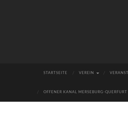
STARTSEITE
VEREIN
VERANS
OFFENER KANAL MERSEBURG-QUERFURT E