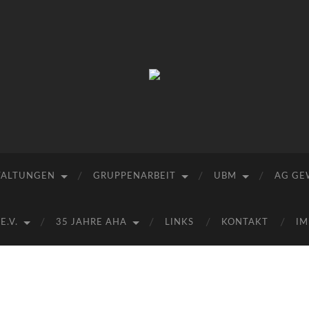
Arbeitskreis
Hallesche
Auenwälder
zu
Halle
/
Saale
e.V.
TALTUNGEN
GRUPPENARBEIT
UBM
AG GE
(AHA)
.V.
35 JAHRE AHA
LINKS
KONTAKT
IM