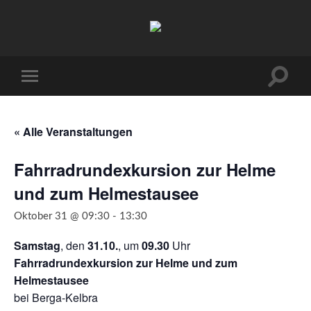
Arbeitskreis
Hallesche
Auenwälder
zu
Halle
Suchfe
Mobile-
/
ein-/a
Menü
Saale
ein-/ausblenden
e.V.
(AHA)
« Alle Veranstaltungen
Fahrradrundexkursion zur Helme
und zum Helmestausee
Oktober 31 @ 09:30
-
13:30
Samstag
, den
31.10.
, um
09.30
Uhr
Fahrradrundexkursion zur Helme und zum
Helmestausee
bei Ber­ga-Kelbra