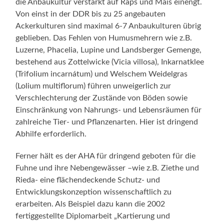
die Anbaukultur verstärkt auf Raps und Mais einengt.
Von einst in der DDR bis zu 25 angebauten
Ackerkulturen sind maximal 6-7 Anbaukulturen übrig
geblieben. Das Fehlen von Humusmehrern wie z.B.
Luzerne, Phacelia, Lupine und Landsberger Gemenge,
bestehend aus Zottelwicke (Vicia villosa), Inkarnatklee
(Trifolium incarnátum) und Welschem Weidelgras
(Lolium multiflorum) führen unweigerlich zur
Verschlechterung der Zustände von Böden sowie
Einschränkung von Nahrungs- und Lebensräumen für
zahlreiche Tier- und Pflanzenarten. Hier ist dringend
Abhilfe erforderlich.
Ferner hält es der AHA für dringend geboten für die
Fuhne und ihre Nebengewässer –wie z.B. Ziethe und
Rieda- eine flächendeckende Schutz- und
Entwicklungskonzeption wissenschaftlich zu
erarbeiten. Als Beispiel dazu kann die 2002
fertiggestellte Diplomarbeit „Kartierung und