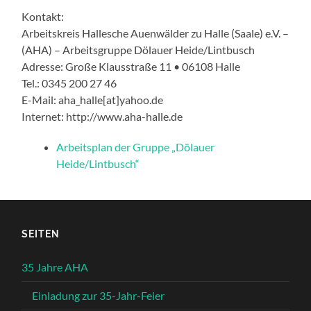
Kontakt:
Arbeitskreis Hallesche Auenwälder zu Halle (Saale) e.V. –
(AHA) – Arbeitsgruppe Dölauer Heide/Lintbusch
Adresse: Große Klausstraße 11 • 06108 Halle
Tel.: 0345 200 27 46
E-Mail: aha_halle[at]yahoo.de
Internet: http://www.aha-halle.de
Arbeitsplan der Gruppe „Dölauer
Heide/Lintbusch“
SEITEN
35 Jahre AHA
Einladung zur 35-Jahr-Feier