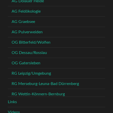
AG Dölauer Heide
AG Feldökologie
AG Graebsee
AG Pulverweiden
OG Bitterfeld/Wolfen
OG Dessau/Rosslau
OG Gatersleben
RG Leipzig/Umgebung
RG Merseburg-Leuna-Bad Dürrenberg
RG Wettin-Könnern-Bernburg
Links
Videos