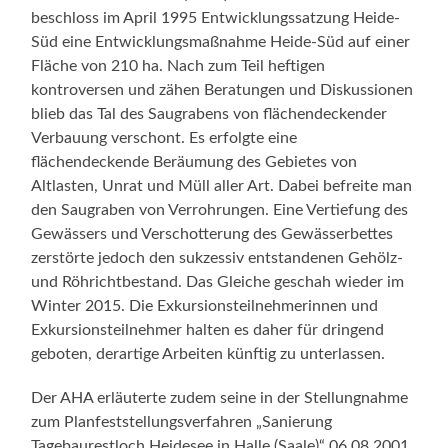
beschloss im April 1995 Entwicklungssatzung Heide-
Süd eine Entwicklungsmaßnahme Heide-Süd auf einer
Fläche von 210 ha. Nach zum Teil heftigen
kontroversen und zähen Beratungen und Diskussionen
blieb das Tal des Saugrabens von flächendeckender
Verbauung verschont. Es erfolgte eine
flächendeckende Beräumung des Gebietes von
Altlasten, Unrat und Müll aller Art. Dabei befreite man
den Saugraben von Verrohrungen. Eine Vertiefung des
Gewässers und Verschotterung des Gewässerbettes
zerstörte jedoch den sukzessiv entstandenen Gehölz-
und Röhrichtbestand. Das Gleiche geschah wieder im
Winter 2015. Die Exkursionsteilnehmerinnen und
Exkursionsteilnehmer halten es daher für dringend
geboten, derartige Arbeiten künftig zu unterlassen.
Der AHA erläuterte zudem seine in der Stellungnahme
zum Planfeststellungsverfahren „Sanierung
Tagebaurestloch Heidesee in Halle (Saale)“ 06.08.2001