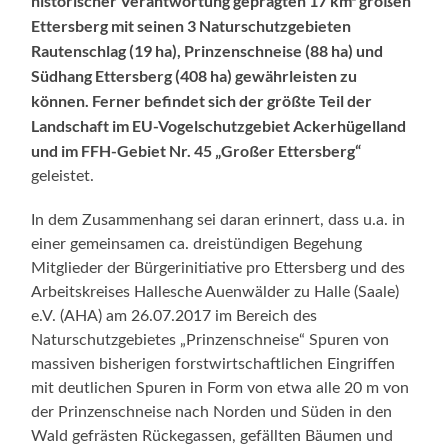
historischer Verantwortung geprägten 17 km² großen
Ettersberg mit seinen 3 Naturschutzgebieten
Rautenschlag (19 ha), Prinzenschneise (88 ha) und
Südhang Ettersberg (408 ha) gewährleisten zu
können. Ferner befindet sich der größte Teil der
Landschaft im EU-Vogelschutzgebiet Ackerhügelland
und im FFH-Gebiet Nr. 45 „Großer Ettersberg“
geleistet.
In dem Zusammenhang sei daran erinnert, dass u.a. in
einer gemeinsamen ca. dreistündigen Begehung
Mitglieder der Bürgerinitiative pro Ettersberg und des
Arbeitskreises Hallesche Auenwälder zu Halle (Saale)
e.V. (AHA) am 26.07.2017 im Bereich des
Naturschutzgebietes „Prinzenschneise“ Spuren von
massiven bisherigen forstwirtschaftlichen Eingriffen
mit deutlichen Spuren in Form von etwa alle 20 m von
der Prinzenschneise nach Norden und Süden in den
Wald gefrästen Rückegassen, gefällten Bäumen und