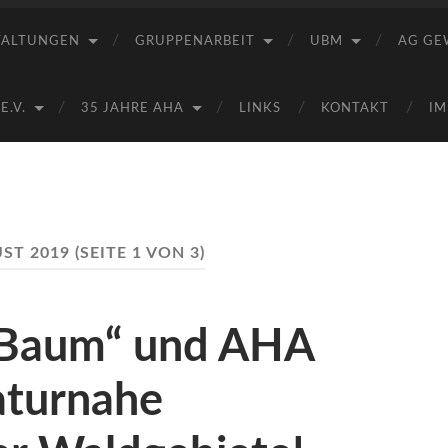
Saale
e.V.
TALTUNGEN
GRUPPENARBEIT
UBM
AG GE
(AHA)
.V.
35 JAHRE AHA
LINKS
KONTAKT
IM
ST 2019
(SEITE 1 VON 3)
o Baum“ und AHA
aturnahe