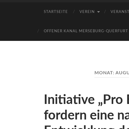
STARTSEITE
VEREIN
VERANS
OFFENER KANAL MERSEBURG-QUERFURT E
MONAT:
AUGU
Initiative „Pr
fordern eine n