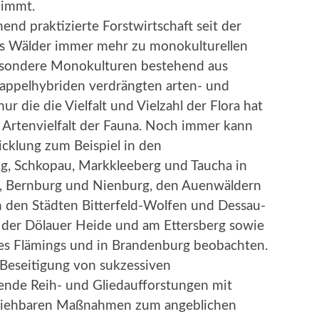
nimmt.
d praktizierte Forstwirtschaft seit der
ts Wälder immer mehr zu monokulturellen
esondere Monokulturen bestehend aus
appelhybriden verdrängten arten- und
r die die Vielfalt und Vielzahl der Flora hat
e Artenvielfalt der Fauna. Noch immer kann
cklung zum Beispiel in den
ig, Schkopau, Markkleeberg und Taucha in
u, Bernburg und Nienburg, den Auenwäldern
 den Städten Bitterfeld-Wolfen und Dessau-
, der Dölauer Heide und am Ettersberg sowie
es Flämings und in Brandenburg beobachten.
Beseitigung von sukzessiven
ende Reih- und Gliedaufforstungen mit
llziehbaren Maßnahmen zum angeblichen