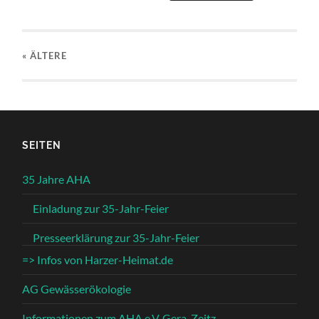
« ÄLTERE
SEITEN
35 Jahre AHA
Einladung zur 35-Jahr-Feier
Presseerklärung zur 35-Jahr-Feier
=> Infos von Harzer-Heimat.de
AG Gewässerökologie
Informationen zum AHA e.V. Gera-Zeitz