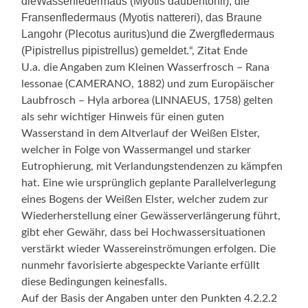
dieWasserfledermaus (Myotis daubentonii), die
Fransenfledermaus (Myotis nattereri), das Braune
Langohr (Plecotus auritus)und die Zwergfledermaus
(Pipistrellus pipistrellus) gemeldet.
“, Zitat Ende
U.a. die Angaben zum Kleinen Wasserfrosch – Rana
lessonae (CAMERANO, 1882) und zum Europäischer
Laubfrosch – Hyla arborea (LINNAEUS, 1758) gelten
als sehr wichtiger Hinweis für einen guten
Wasserstand in dem Altverlauf der Weißen Elster,
welcher in Folge von Wassermangel und starker
Eutrophierung, mit Verlandungstendenzen zu kämpfen
hat. Eine wie ursprünglich geplante Parallelverlegung
eines Bogens der Weißen Elster, welcher zudem zur
Wiederherstellung einer Gewässerverlängerung führt,
gibt eher Gewähr, dass bei Hochwassersituationen
verstärkt wieder Wassereinströmungen erfolgen. Die
nunmehr favorisierte abgespeckte Variante erfüllt
diese Bedingungen keinesfalls.
Auf der Basis der Angaben unter den Punkten 4.2.2.2