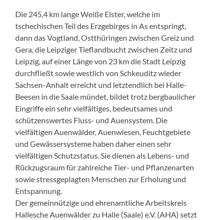
Die 245,4 km lange Weiße Elster, welche im
tschechischen Teil des Erzgebirges in As entspringt,
dann das Vogtland, Ostthüringen zwischen Greiz und
Gera, die Leipziger Tieflandbucht zwischen Zeitz und
Leipzig, auf einer Länge von 23 km die Stadt Leipzig
durchfließt sowie westlich von Schkeuditz wieder
Sachsen-Anhalt erreicht und letztendlich bei Halle-
Beesen in die Saale mündet, bildet trotz bergbaulicher
Eingriffe ein sehr vielfältiges, bedeutsames und
schützenswertes Fluss- und Auensystem. Die
vielfältigen Auenwälder, Auenwiesen, Feuchtgebiete
und Gewässersysteme haben daher einen sehr
vielfältigen Schutzstatus. Sie dienen als Lebens- und
Rückzugsraum für zahlreiche Tier- und Pflanzenarten
sowie stressgeplagten Menschen zur Erholung und
Entspannung.
Der gemeinnützige und ehrenamtliche Arbeitskreis
Hallesche Auenwälder zu Halle (Saale) e.V. (AHA) setzt