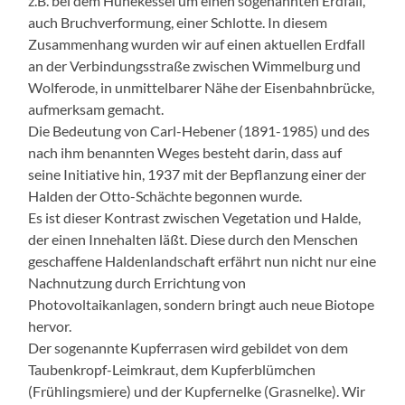
z.B. bei dem Hünekessel um einen sogenannten Erdfall,
auch Bruchverformung, einer Schlotte. In diesem
Zusammenhang wurden wir auf einen aktuellen Erdfall
an der Verbindungsstraße zwischen Wimmelburg und
Wolferode, in unmittelbarer Nähe der Eisenbahnbrücke,
aufmerksam gemacht.
Die Bedeutung von Carl-Hebener (1891-1985) und des
nach ihm benannten Weges besteht darin, dass auf
seine Initiative hin, 1937 mit der Bepflanzung einer der
Halden der Otto-Schächte begonnen wurde.
Es ist dieser Kontrast zwischen Vegetation und Halde,
der einen Innehalten läßt. Diese durch den Menschen
geschaffene Haldenlandschaft erfährt nun nicht nur eine
Nachnutzung durch Errichtung von
Photovoltaikanlagen, sondern bringt auch neue Biotope
hervor.
Der sogenannte Kupferrasen wird gebildet von dem
Taubenkropf-Leimkraut, dem Kupferblümchen
(Frühlingsmiere) und der Kupfernelke (Grasnelke). Wir