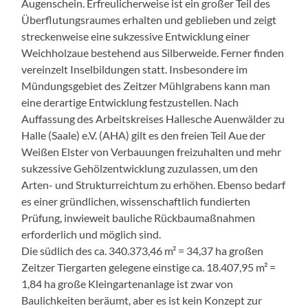
Augenschein. Erfreulicherweise ist ein großer Teil des
Überflutungsraumes erhalten und geblieben und zeigt
streckenweise eine sukzessive Entwicklung einer
Weichholzaue bestehend aus Silberweide. Ferner finden
vereinzelt Inselbildungen statt. Insbesondere im
Mündungsgebiet des Zeitzer Mühlgrabens kann man
eine derartige Entwicklung festzustellen. Nach
Auffassung des Arbeitskreises Hallesche Auenwälder zu
Halle (Saale) e.V. (AHA) gilt es den freien Teil Aue der
Weißen Elster von Verbauungen freizuhalten und mehr
sukzessive Gehölzentwicklung zuzulassen, um den
Arten- und Strukturreichtum zu erhöhen. Ebenso bedarf
es einer gründlichen, wissenschaftlich fundierten
Prüfung, inwieweit bauliche Rückbaumaßnahmen
erforderlich und möglich sind.
Die südlich des ca. 340.373,46 m² = 34,37 ha großen
Zeitzer Tiergarten gelegene einstige ca. 18.407,95 m² =
1,84 ha große Kleingartenanlage ist zwar von
Baulichkeiten beräumt, aber es ist kein Konzept zur