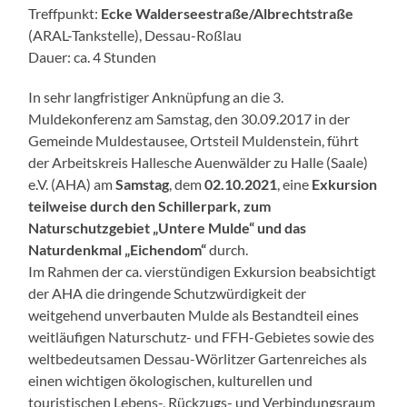
Treffpunkt:
Ecke Walderseestraße/Albrechtstraße
(ARAL-Tankstelle), Dessau-Roßlau
Dauer: ca. 4 Stunden
In sehr langfristiger Anknüpfung an die 3.
Muldekonferenz am Samstag, den 30.09.2017 in der
Gemeinde Muldestausee, Ortsteil Muldenstein, führt
der Arbeitskreis Hallesche Auenwälder zu Halle (Saale)
e.V. (AHA) am
Samstag
, dem
02.
10.2021
, eine
Exkursion
teilweise durch den Schillerpark, zum
Naturschutzgebiet „Untere Mulde“ und das
Naturdenkmal „Eichendom“
durch.
Im Rahmen der ca. vierstündigen Exkursion beabsichtigt
der AHA die dringende Schutzwürdigkeit der
weitgehend unverbauten Mulde als Bestandteil eines
weitläufigen Naturschutz- und FFH-Gebietes sowie des
weltbedeutsamen Dessau-Wörlitzer Gartenreiches als
einen wichtigen ökologischen, kulturellen und
touristischen Lebens-, Rückzugs- und Verbindungsraum