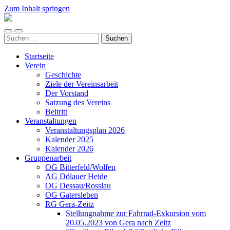
Zum Inhalt springen
Arbeitskreis
Hallesche
Mobile-
Suchfeld
Auenwälder
Suchen
Menü
ein-/ausblenden
zu
nach:
ein-/ausblenden
Halle
Startseite
/
Verein
Saale
Geschichte
e.V.
Ziele der Vereinsarbeit
(AHA)
Der Vorstand
Satzung des Vereins
Beitritt
Veranstaltungen
Veranstaltungsplan 2026
Kalender 2025
Kalender 2026
Gruppenarbeit
OG Bitterfeld/Wolfen
AG Dölauer Heide
OG Dessau/Rosslau
OG Gatersleben
RG Gera-Zeitz
Stellungnahme zur Fahrrad-Exkursion vom
20.05.2023 von Gera nach Zeitz