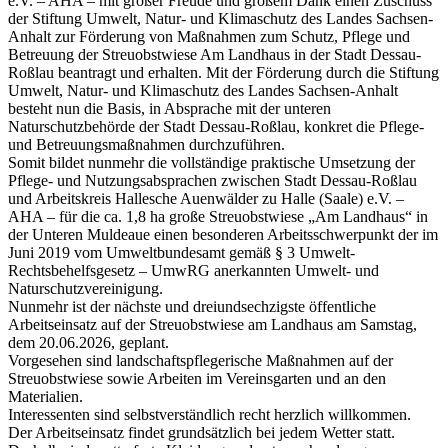
e.V. – AHA – mit großer Freude und großem Dank einen Zuschuss
der Stiftung Umwelt, Natur- und Klimaschutz des Landes Sachsen-
Anhalt zur Förderung von Maßnahmen zum Schutz, Pflege und
Betreuung der Streuobstwiese Am Landhaus in der Stadt Dessau-
Roßlau beantragt und erhalten. Mit der Förderung durch die Stiftung
Umwelt, Natur- und Klimaschutz des Landes Sachsen-Anhalt
besteht nun die Basis, in Absprache mit der unteren
Naturschutzbehörde der Stadt Dessau-Roßlau, konkret die Pflege-
und Betreuungsmaßnahmen durchzuführen.
Somit bildet nunmehr die vollständige praktische Umsetzung der
Pflege- und Nutzungsabsprachen zwischen Stadt Dessau-Roßlau
und Arbeitskreis Hallesche Auenwälder zu Halle (Saale) e.V. –
AHA – für die ca. 1,8 ha große Streuobstwiese „Am Landhaus“ in
der Unteren Muldeaue einen besonderen Arbeitsschwerpunkt der im
Juni 2019 vom Umweltbundesamt gemäß § 3 Umwelt-
Rechtsbehelfsgesetz – UmwRG anerkannten Umwelt- und
Naturschutzvereinigung.
Nunmehr ist der nächste und dreiundsechzigste öffentliche
Arbeitseinsatz auf der Streuobstwiese am Landhaus am Samstag,
dem 20.06.2026, geplant.
Vorgesehen sind landschaftspflegerische Maßnahmen auf der
Streuobstwiese sowie Arbeiten im Vereinsgarten und an den
Materialien.
Interessenten sind selbstverständlich recht herzlich willkommen.
Der Arbeitseinsatz findet grundsätzlich bei jedem Wetter statt.