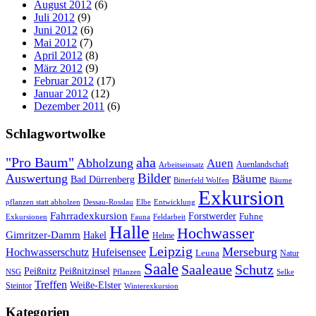
August 2012
(6)
Juli 2012
(9)
Juni 2012
(6)
Mai 2012
(7)
April 2012
(8)
März 2012
(9)
Februar 2012
(17)
Januar 2012
(12)
Dezember 2011
(6)
Schlagwortwolke
"Pro Baum"
aha
Abholzung
Auen
Auenlandschaft
Arbeitseinsatz
Bilder
Auswertung
Bäume
Bad Dürrenberg
Bitterfeld Wolfen
Bäume
Exkursion
pflanzen statt abholzen
Dessau-Rosslau
Elbe
Entwicklung
Fahrradexkursion
Forstwerder
Fuhne
Fauna
Feldarbeit
Exkursionen
Halle
Hochwasser
Gimritzer-Damm
Hakel
Helme
Leipzig
Merseburg
Hochwasserschutz
Hufeisensee
Leuna
Natur
Saale
Saaleaue
Schutz
Peißnitz
Peißnitzinsel
NSG
Pflanzen
Selke
Treffen
Weiße-Elster
Steintor
Winterexkursion
Kategorien