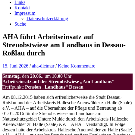
Links
Kontakt
Impressum
Datenschutzerklärung
Suche
AHA führt Arbeitseinsatz auf
Streuobstwiese am Landhaus in Dessau-
Roßlau durch
15. Juni 2026
/
aha-dietmar
/
Keine Kommentare
Samstag
, den
20.06.
, um
10.00
Uhr
Arbeitseinsatz auf der Streuobstwiese „Am Landhaus“
Treffpunkt:
Pension „Landhaus“ Dessau
Am 08.12.2015 haben sich erfreulicherweise die Stadt Dessau-
Roßlau und der Arbeitskreis Hallesche Auenwälder zu Halle (Saale)
e.V. – AHA – auf die Übernahme der Pflege und Betreuung ab
01.01.2016 für die Streuobstwiese am Landhaus am
Naturschutzgebiet Untere Mulde durch den Arbeitskreis Hallesche
Auenwälder zu Halle (Saale) e.V. – AHA – verständigt. In Folge
dessen hatte der Arbeitskreis Hallesche Auenwälder zu Halle (Saale)