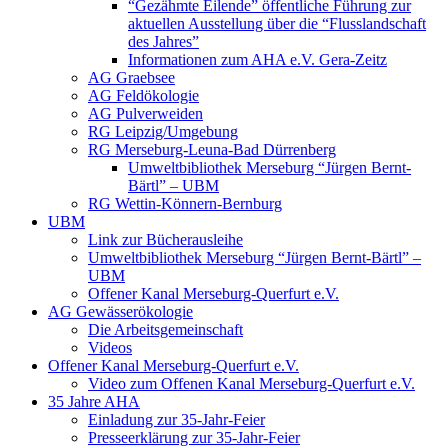
“Gezähmte Eilende” öffentliche Führung zur
aktuellen Ausstellung über die “Flusslandschaft
des Jahres”
Informationen zum AHA e.V. Gera-Zeitz
AG Graebsee
AG Feldökologie
AG Pulverweiden
RG Leipzig/Umgebung
RG Merseburg-Leuna-Bad Dürrenberg
Umweltbibliothek Merseburg “Jürgen Bernt-
Bärtl” – UBM
RG Wettin-Könnern-Bernburg
UBM
Link zur Bücherausleihe
Umweltbibliothek Merseburg “Jürgen Bernt-Bärtl” –
UBM
Offener Kanal Merseburg-Querfurt e.V.
AG Gewässerökologie
Die Arbeitsgemeinschaft
Videos
Offener Kanal Merseburg-Querfurt e.V.
Video zum Offenen Kanal Merseburg-Querfurt e.V.
35 Jahre AHA
Einladung zur 35-Jahr-Feier
Presseerklärung zur 35-Jahr-Feier