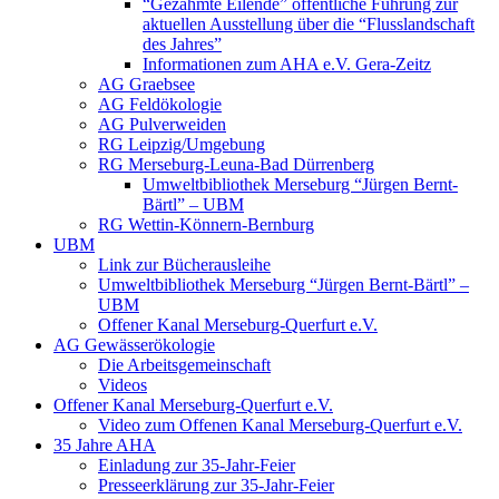
“Gezähmte Eilende” öffentliche Führung zur
aktuellen Ausstellung über die “Flusslandschaft
des Jahres”
Informationen zum AHA e.V. Gera-Zeitz
AG Graebsee
AG Feldökologie
AG Pulverweiden
RG Leipzig/Umgebung
RG Merseburg-Leuna-Bad Dürrenberg
Umweltbibliothek Merseburg “Jürgen Bernt-
Bärtl” – UBM
RG Wettin-Könnern-Bernburg
UBM
Link zur Bücherausleihe
Umweltbibliothek Merseburg “Jürgen Bernt-Bärtl” –
UBM
Offener Kanal Merseburg-Querfurt e.V.
AG Gewässerökologie
Die Arbeitsgemeinschaft
Videos
Offener Kanal Merseburg-Querfurt e.V.
Video zum Offenen Kanal Merseburg-Querfurt e.V.
35 Jahre AHA
Einladung zur 35-Jahr-Feier
Presseerklärung zur 35-Jahr-Feier