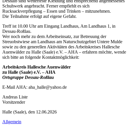
Deshalb sind wetterfeste Kleidung und entsprechend angemessenes
Schuhwerk angebracht. Ferner empfiehlt es sich
Rucksackverpflegung – Essen und Trinken – mitzunehmen.
Die Teilnahme erfolgt auf eigene Gefahr.
Treff ist 10.00 Uhr am Eingang Landhaus, Am Landhaus 1, in
Dessau-Roßlau.
Wer noch mehr zu dem Arbeitseinsatz, zur Betreuung der
Streuobstwiese am Landhaus am Naturschutzgebiet Untere Mulde
sowie zu den generellen Aktivitäten des Arbeitskreises Hallesche
Auenwälder zu Halle (Saale) e.V. – AHA – erfahren möchte, wende
sich bitte an folgende Kontaktmöglichkeit:
Arbeitskreis Hallesche Auenwälder
zu Halle (Saale) e.V. – AHA
Ortsgruppe Dessau-Roßlau
E-Mail AHA: aha_halle@yahoo.de
Andreas Liste
Vorsitzender
Halle (Saale), den 12.06.2026
Allgemein