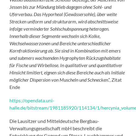
Jessen bis zur Mündung blieb dagegen ohne Sohl- und
Uferverbau. Das Hyporheal (Gewässersohle), über weite
Strecken uniform und strukturarm, wird abschnittsweise
infolge verminderter Sohlschubspannung heterogen.
Innerhalb dieser Segmente wechseln sich Kolke,
Wechselwasserzonen und Bereiche unterschiedlicher
Kornfraktionierung ab. Sie sind in Kombination mit emers
und submers wachsenden Hygrophyten Rückzugshabitate
für Fische und Wirbellose. In qualitativer und quantitativer
Hinsicht limitiert, eignen sich diese Bereiche auch als Initiale
möglicher Dispersion von Muscheln und Schnecken
.“, Zitat
Ende
https://opendata.uni-
halle.de/bitstream/1981185920/114134/1/hercynia_volum
Die Lausitzer und Mitteldeutsche Bergbau-
Verwaltungsgesellschaft mbH beschreibt die
Entwicklung der Gegend um Plessa, Lauchhammer und