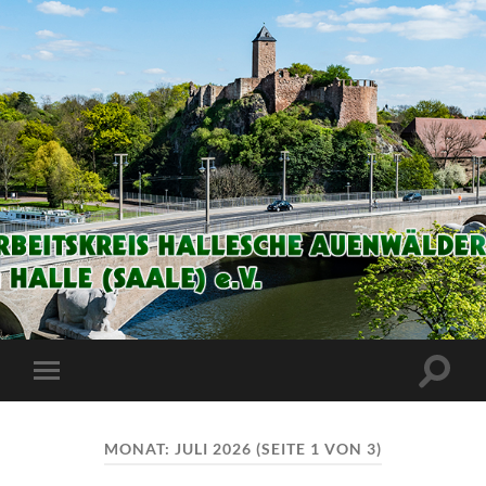
Arbeitskreis
Hallesche
Auenwälder
zu
Halle
Suchfe
Mobile-
/
ein-/a
Menü
Saale
ein-/ausblenden
e.V.
(AHA)
MONAT:
JULI 2026
(SEITE 1 VON 3)