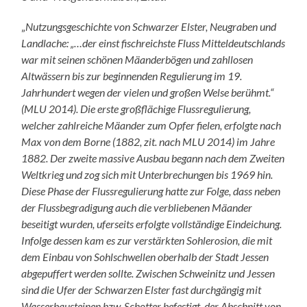
„
Nutzungsgeschichte von Schwarzer Elster, Neugraben und
Landlache: „…der einst fischreichste Fluss Mitteldeutschlands
war mit seinen schönen Mäanderbögen und zahllosen
Altwässern bis zur beginnenden Regulierung im 19.
Jahrhundert wegen der vielen und großen Welse berühmt.“
(MLU 2014). Die erste großflächige Flussregulierung,
welcher zahlreiche Mäander zum Opfer fielen, erfolgte nach
Max von dem Borne (1882, zit. nach MLU 2014) im Jahre
1882. Der zweite massive Ausbau begann nach dem Zweiten
Weltkrieg und zog sich mit Unterbrechungen bis 1969 hin.
Diese Phase der Flussregulierung hatte zur Folge, dass neben
der Flussbegradigung auch die verbliebenen Mäander
beseitigt wurden, uferseits erfolgte vollständige Eindeichung.
Infolge dessen kam es zur verstärkten Sohlerosion, die mit
dem Einbau von Sohlschwellen oberhalb der Stadt Jessen
abgepuffert werden sollte. Zwischen Schweinitz und Jessen
sind die Ufer der Schwarzen Elster fast durchgängig mit
Wasserbausteinen bzw. Schotter befestigt, der Abschnitt von