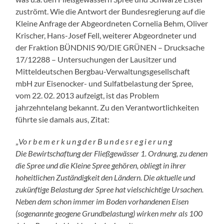
zuströmt. Wie die Antwort der Bundesregierung auf die
Kleine Anfrage der Abgeordneten Cornelia Behm, Oliver
Krischer, Hans-Josef Fell, weiterer Abgeordneter und
der Fraktion BÜNDNIS 90/DIE GRÜNEN – Drucksache
17/12288 – Untersuchungen der Lausitzer und
Mitteldeutschen Bergbau-Verwaltungsgesellschaft
mbH zur Eisenocker- und Sulfatbelastung der Spree,
vom 22. 02. 2013 aufzeigt, ist das Problem
jahrzehntelang bekannt. Zu den Verantwortlichkeiten
führte sie damals aus, Zitat:
„
Vo r b e m e r k u n g d e r B u n d e s r e g i e r u n g
Die Bewirtschaftung der Fließgewässer 1. Ordnung, zu denen
die Spree und die Kleine Spree gehören, obliegt in ihrer
hoheitlichen Zuständigkeit den Ländern. Die aktuelle und
zukünftige Belastung der Spree hat vielschichtige Ursachen.
Neben dem schon immer im Boden vorhandenen Eisen
(sogenannte geogene Grundbelastung) wirken mehr als 100