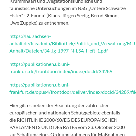
Krummhaar) und „Vegetationskundliche und
faunistische Untersuchungen im NSG „Untere Schwarze
Elster“ : 2. Fauna“ (Klaus-Jürgen Seelig, Bernd Simon,
Uwe Zuppke) zu entnehmen.
https://lau.sachsen-
anhalt.de/fileadmin/Bibliothek/Politik_und_Verwaltung/
Anhalt/Dateien/34_Jg_1997_N-LSA_Heft_1.pdf
https://publikationen.ub.uni-
frankfurt.de/frontdoor/index/index/docId/34289
https://publikationen.ub.uni-
frankfurt.de/opus4/frontdoor/deliver/index/docId/34289/fil
Hier gilt es neben der Beachtung der zahlreichen
europäischen und nationalen Schutzgebiete ebenfalls
die RICHTLINIE 2000/60/EG DES EUROPÄISCHEN
PARLAMENTS UND DES RATES vom 23. Oktober 2000
zur Schaffung eines Ordnungsrahmens für Maßnahmen