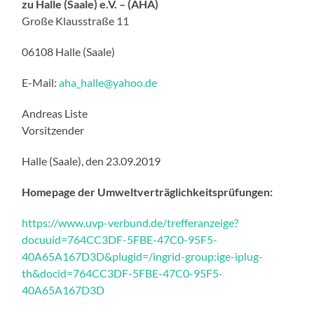
zu Halle (Saale) e.V. – (AHA)
Große Klausstraße 11
06108 Halle (Saale)
E-Mail:
aha_halle
@
yahoo.de
Andreas Liste
Vorsitzender
Halle (Saale), den 23.09.2019
Homepage der Umweltverträglichkeitsprüfungen:
https://www.uvp-verbund.de/trefferanzeige?
docuuid=764CC3DF-5FBE-47C0-95F5-
40A65A167D3D&plugid=/ingrid-group:ige-iplug-
th&docid=764CC3DF-5FBE-47C0-95F5-
40A65A167D3D