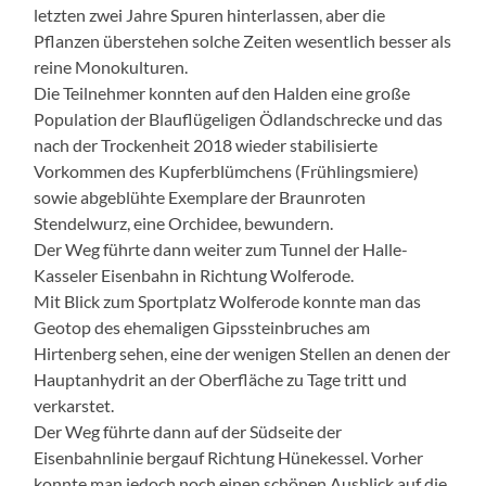
letzten zwei Jahre Spuren hinterlassen, aber die
Pflanzen überstehen solche Zeiten wesentlich besser als
reine Monokulturen.
Die Teilnehmer konnten auf den Halden eine große
Population der Blauflügeligen Ödlandschrecke und das
nach der Trockenheit 2018 wieder stabilisierte
Vorkommen des Kupferblümchens (Frühlingsmiere)
sowie abgeblühte Exemplare der Braunroten
Stendelwurz, eine Orchidee, bewundern.
Der Weg führte dann weiter zum Tunnel der Halle-
Kasseler Eisenbahn in Richtung Wolferode.
Mit Blick zum Sportplatz Wolferode konnte man das
Geotop des ehemaligen Gipssteinbruches am
Hirtenberg sehen, eine der wenigen Stellen an denen der
Hauptanhydrit an der Oberfläche zu Tage tritt und
verkarstet.
Der Weg führte dann auf der Südseite der
Eisenbahnlinie bergauf Richtung Hünekessel. Vorher
konnte man jedoch noch einen schönen Ausblick auf die