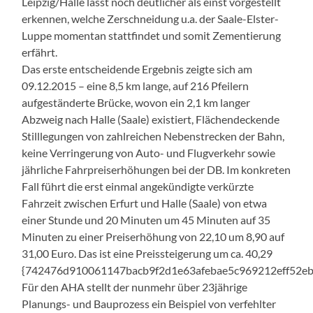
Leipzig/Halle lässt noch deutlicher als einst vorgestellt
erkennen, welche Zerschneidung u.a. der Saale-Elster-
Luppe momentan stattfindet und somit Zementierung
erfährt.
Das erste entscheidende Ergebnis zeigte sich am
09.12.2015 – eine 8,5 km lange, auf 216 Pfeilern
aufgeständerte Brücke, wovon ein 2,1 km langer
Abzweig nach Halle (Saale) existiert, Flächendeckende
Stilllegungen von zahlreichen Nebenstrecken der Bahn,
keine Verringerung von Auto- und Flugverkehr sowie
jährliche Fahrpreiserhöhungen bei der DB. Im konkreten
Fall führt die erst einmal angekündigte verkürzte
Fahrzeit zwischen Erfurt und Halle (Saale) von etwa
einer Stunde und 20 Minuten um 45 Minuten auf 35
Minuten zu einer Preiserhöhung von 22,10 um 8,90 auf
31,00 Euro. Das ist eine Preissteigerung um ca. 40,29
{742476d910061147bacb9f2d1e63afebae5c969212eff52eb
Für den AHA stellt der nunmehr über 23jährige
Planungs- und Bauprozess ein Beispiel von verfehlter