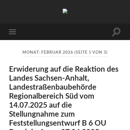
Arbeitskreis
Hallesche
Auenwälder
zu
Halle
Suchfe
Mobile-
/
ein-/a
Menü
Saale
ein-/ausblenden
e.V.
(AHA)
MONAT:
FEBRUAR 2026
(SEITE 1 VON 3)
Erwiderung auf die Reaktion des
Landes Sachsen-Anhalt,
Landestraßenbaubehörde
Regionalbereich Süd vom
14.07.2025 auf die
Stellungnahme zum
Feststellungsentwurf B 6 OU