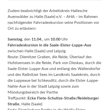
Zudem beabsichtigt der Arbeitskreis Hallesche
Auenwälder zu Halle (Saale) e.V. – AHA – im Rahmen
nachfolgender Fahrradexkursion seine Positionen vor
Ort zu erläutern:
Samstag
, den
11.04.
, um
10.00
Uhr
Fahrradexkursion in die Saale-Elster-Luppe-Aue
zwischen Halle (Saale) und Leipzig
Route: Diemitzer Graben, die Reide, Überlauf des
Hufeisensees in die Reide, Park von Dieskau, durch die
Saale-Elster-Luppe-Aue und entlang des Wallendorfer
und des Raßnitzer Sees im Landkreis Saalekreis, durch
die Luppeaue bei Schkeuditz, durch die Elster-Luppe-
Nahle-Aue in der Stadt Leipzig sowie zum
Mündungsbe­reich der Parthe
Treffpunkt:
Ecke Fiete-Schultze-Straße/Reideburger
Straße
, Halle (Saale)
Ende: Einmündung Parthe in die Weiße Elster