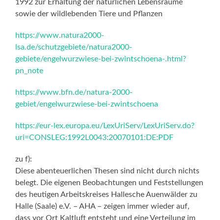
1992 zur Erhaltung der natürlichen Lebensräume
sowie der wildlebenden Tiere und Pflanzen
https://www.natura2000-
lsa.de/schutzgebiete/natura2000-
gebiete/engelwurzwiese-bei-zwintschoena-.html?
pn_note
https://www.bfn.de/natura-2000-
gebiet/engelwurzwiese-bei-zwintschoena
https://eur-lex.europa.eu/LexUriServ/LexUriServ.do?
uri=CONSLEG:1992L0043:20070101:DE:PDF
zu f):
Diese abenteuerlichen Thesen sind nicht durch nichts
belegt. Die eigenen Beobachtungen und Feststellungen
des heutigen Arbeitskreises Hallesche Auenwälder zu
Halle (Saale) e.V. – AHA – zeigen immer wieder auf,
dass vor Ort Kaltluft entsteht und eine Verteilung im