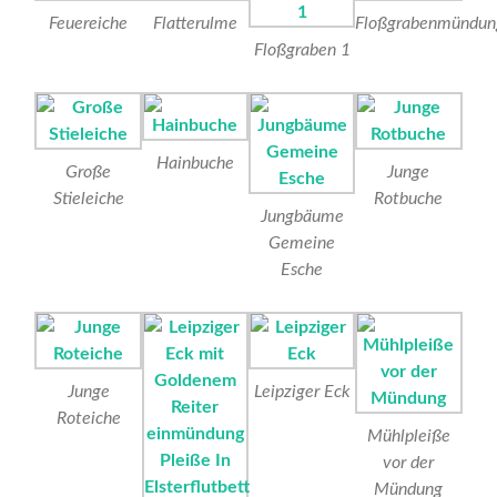
Feuereiche
Flatterulme
Floßgrabenmündun
Floßgraben 1
Hainbuche
Große
Junge
Stieleiche
Rotbuche
Jungbäume
Gemeine
Esche
Junge
Leipziger Eck
Roteiche
Mühlpleiße
vor der
Mündung