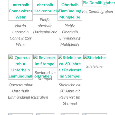
Pleißemühlgraben
Pleiße
Nutria
oberhalb
Pleiße
unterhalb
Hackenbrücke
Oberhalb
Connewitzer
Einmündung
Wehr
Mühlpleiße
Stieleiche
Revierort Im
Stempel
Quercus robur
Stieleiche ca.
Unterhalb
60 Jahre alt
EinmündungFloßgraben
Revierort Im
Stempel