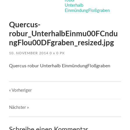
Quercus-
robur_UnterhalbEinmu00FCndu
ngFlou00DFgraben_resized.jpg
10. NOVEMBER 2014
0
x
0 PX
Quercus robur Unterhalb EinmündungFloßgraben
« Vorheriger
Nächster
»
Schreibe einen Kommentar