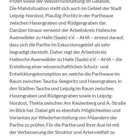
Pilzen sowie der Wasserrückhaltung im Gelände.
Die Mahdsituation stellt sich auch im Gebiet der Stadt
Leipzig-Nordost, Plaußig-Portitz in der Partheaue
zwischen Hasengraben und Rüdgengraben dar.
Darüber hinaus verweist der Arbeitskreis Hallesche
Auenwälder zu Halle (Saale) e.V. – AHA – erneut darauf,
dass sich die Parthe im Exkursionsgebiet als sehr
begradigt darstellt. Daher regt der Arbeitskreis
Hallesche Auenwälder zu Halle (Saale) e.V. – AHA – die
Erstellung einer wissenschaftlichen Schutz- und
Entwicklungskonzeption an, welche die Partheaue im
Raum zwischen Taucha-Seegeritz und Hasengraben, in
den Städten Taucha und Leipzig im Raum zwischen
Hasengraben und Rüdgengraben sowie in Leipzig-
Nordost, Thekla zwischen Am Keulenberg und A.-Straße
im Blick hat. Dabei gilt es ebenfalls Möglichkeiten und
Varianten zur Wiederherstellung von Mäandern der
Parthe zu prüfen. Für die Parthe und ihrer Aue ist mit
der Verbesserung der Struktur und Artenvielfalt zu