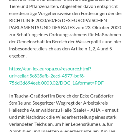
Tiere und Pflanzenarten. Abgesehen davon entspricht
eine derartige Vorgehensweise den Forderungen der der
RICHTLINIE 2000/60/EG DES EUROPÄISCHEN
PARLAMENTS UND DES RATES vom 23. Oktober 2000
zur Schaffung eines Ordnungsrahmens für Maßnahmen
der Gemeinschaft im Bereich der Wasserpolitik und hier
insbesondere, die sich aus den Artikeln 1, 2, 4 und 5
ergeben.
https://eur-lex.europa.eu/resource.html?
uri=cellar:5c835afb-2ec6-4577-bdf8-
756d3d694eeb.0003.02/DOC_1&format=PDF
In Taucha-Graßdorf im Bereich der Ecke Graßdorfer
Straße und Seegeritzer Weg regt der Arbeitskreis
Hallesche Auenwälder zu Halle (Saale) – AHA – erneut
und mit Nachdruck die Wiederherstellung eines stark
verlandeten Teichs an, um hier Lebensräume u.a. für
Amphibien und Insekten wiederherzustellen. Am Tag