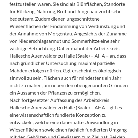
festzustellen waren. Sie sind als Blühflächen, Standorte
für Rückzug, Nahrung, Brut und Jungenaufzucht sehr
bedeutsam. Zudem dienen ungeschnittene
Wiesenflächen der Eindämmung von Verdunstung und
der Annahme von Morgentau. Angesichts der Zunahme
von Niederschlagsarmut und Sommerhitze eine sehr
wichtige Betrachtung. Daher mahnt der Arbeitskreis
Hallesche Auenwälder zu Halle (Saale) – AHA – an, dass
nach gründlicher Untersuchung, maximal partielle
Mahden erfolgen dürfen. Ggf. erscheint es ökologisch
sinnvoll zu sein, Flächen auch für mindestens ein Jahr
nicht zu mähen, um neben den obengenannten Gründen
ein Aussamen der Pflanzen zu ermöglichen.
Nach fortgesetzter Auffassung des Arbeitskreis
Hallesche Auenwälder zu Halle (Saale) – AHA – gilt es
eine wissenschaftlich fundierte Konzeption zu
entwickeln, welche eine dauerhafte Umwandlung in
Wiesenflächen sowie einen fachlich fundierten Umgang
mit den Gehölzen und Gewässern zum Ziel hat. Bei den