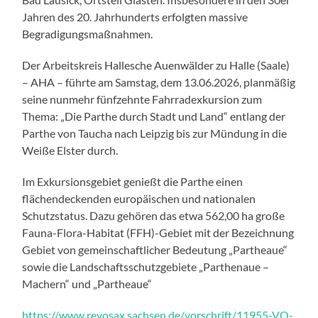
Jahren des 20. Jahrhunderts erfolgten massive
Begradigungsmaßnahmen.
Der Arbeitskreis Hallesche Auenwälder zu Halle (Saale)
– AHA – führte am Samstag, dem 13.06.2026, planmäßig
seine nunmehr fünfzehnte Fahrradexkursion zum
Thema: „Die Parthe durch Stadt und Land“ entlang der
Parthe von Taucha nach Leipzig bis zur Mündung in die
Weiße Elster durch.
Im Exkursionsgebiet genießt die Parthe einen
flächendeckenden europäischen und nationalen
Schutzstatus. Dazu gehören das etwa 562,00 ha große
Fauna-Flora-Habitat (FFH)-Gebiet mit der Bezeichnung
Gebiet von gemeinschaftlicher Bedeutung „Partheaue“
sowie die Landschaftsschutzgebiete „Parthenaue –
Machern“ und „Partheaue“
https://www.revosax.sachsen.de/vorschrift/11955-VO-