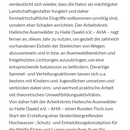
verdeutlicht sich wieder, dass die Natur als mächtigster
Landschaftsgestalter fungiert und daher
forstwirtschaftliche Eingriffe vollkommen unnötig sind,
sondern eher Schaden anrichten. Der Arbeitskreis
Hallesche Auenwälder zu Halle (Saale) e.V. – AHA – regt
ferner an, dieses Jahr zu nutzen, um gezielt die zahlreich
vorhandenen Eicheln der Stieleichen von Wegen
abzusammeln und in bzw. an Auenwaldbereichen und
freigeholzten Lichtungen auszubringen, um eine
entsprechende Sukzession zu befördern. Derartige
Sammel- und Verteilungsaktionen lassen sich u.a.
bestens mit Kindern und Jugendlichen umsetzen und
verbinden dabei sinn- und wertvoll praktische Arbeit
mit theoretischen Umweltbildungsaktivitäten.
Von daher hält der Arbeitskreis Hallesche Auenwälder
zu Halle (Saale) e.V. – AHA – einen Runden Tisch zum
Start der Erstellung einer länderübergreifenden
Hochwasser-, Schutz- und Entwicklungskonzeption für
die Weiße Elster und Luppe sowie ihrer Auen für