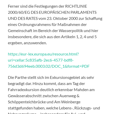
Ferner sind die Festlegungen der RICHTLINIE
2000/60/EG DES EUROPÄISCHEN PARLAMENTS
UND DES RATES vom 23. Oktober 2000 zur Schaffung
eines Ordnungsrahmens für Maßnahmen der
Gemeinschaft im Bereich der Wasserpolitik und hier
insbesondere, die sich aus den Artikeln 1, 2, 4 und 5
ergeben, anzuwenden.
https://eur-lex.europa.eu/resource.html?
uri=cellar:5c835afb-2ec6-4577-bdf8-
756d3d694eeb.0003.02/DOC_1&format=PDF
Die Parthe stellt sich im Exkursionsgebiet als sehr
begradigt dar. Hinzu kommt, dass am Tag der
Fahrradexkursion deutlich erkennbar Mahden am
Gewässerabschnitt zwischen Auenweg &
Schöppenteichbrücke und Am Weinberge
stattgefunden haben, welche Lebens-, Rückzugs- und
Nahrungsräume – insbesondere für Avi- und