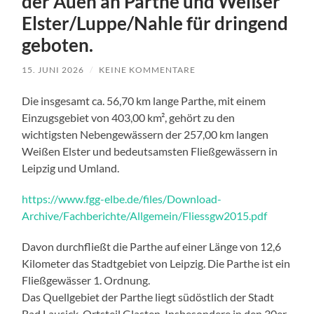
der Auen an Parthe und Weißer
Elster/Luppe/Nahle für dringend
geboten.
15. JUNI 2026
/
KEINE KOMMENTARE
Die insgesamt ca. 56,70 km lange Parthe, mit einem
Einzugsgebiet von 403,00 km², gehört zu den
wichtigsten Nebengewässern der 257,00 km langen
Weißen Elster und bedeutsamsten Fließgewässern in
Leipzig und Umland.
https://www.fgg-elbe.de/files/Download-
Archive/Fachberichte/Allgemein/Fliessgw2015.pdf
Davon durchfließt die Parthe auf einer Länge von 12,6
Kilometer das Stadtgebiet von Leipzig. Die Parthe ist ein
Fließgewässer 1. Ordnung.
Das Quellgebiet der Parthe liegt südöstlich der Stadt
Bad Lausick, Ortsteil Glasten. Insbesondere in den 30er