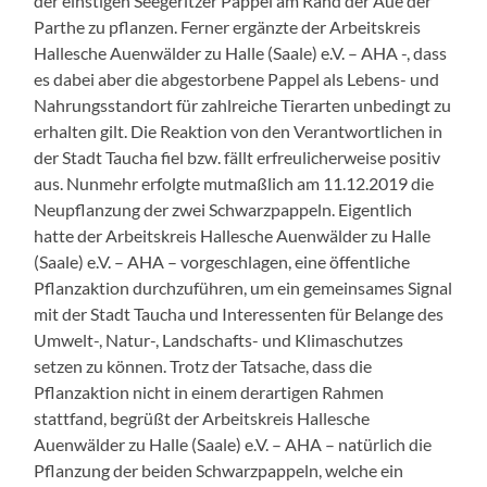
der einstigen Seegeritzer Pappel am Rand der Aue der
Parthe zu pflanzen. Ferner ergänzte der Arbeitskreis
Hallesche Auenwälder zu Halle (Saale) e.V. – AHA -, dass
es dabei aber die abgestorbene Pappel als Lebens- und
Nahrungsstandort für zahlreiche Tierarten unbedingt zu
erhalten gilt. Die Reaktion von den Verantwortlichen in
der Stadt Taucha fiel bzw. fällt erfreulicherweise positiv
aus. Nunmehr erfolgte mutmaßlich am 11.12.2019 die
Neupflanzung der zwei Schwarzpappeln. Eigentlich
hatte der Arbeitskreis Hallesche Auenwälder zu Halle
(Saale) e.V. – AHA – vorgeschlagen, eine öffentliche
Pflanzaktion durchzuführen, um ein gemeinsames Signal
mit der Stadt Taucha und Interessenten für Belange des
Umwelt-, Natur-, Landschafts- und Klimaschutzes
setzen zu können. Trotz der Tatsache, dass die
Pflanzaktion nicht in einem derartigen Rahmen
stattfand, begrüßt der Arbeitskreis Hallesche
Auenwälder zu Halle (Saale) e.V. – AHA – natürlich die
Pflanzung der beiden Schwarzpappeln, welche ein