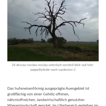
26-dessau-rosslau-rosslau-unterluch-westteil-blick-auf-tote-
pappelhybride-nach-suedosten-2
Das hufeneisenförmig ausgeprägte Auengebiet ist
großflächig von einer Gehölz offenen,
nährstoffreichen, landwirtschaftlich genutzten
Wiesenlandschaft geprägt. Im Uferbereich gedeihen im