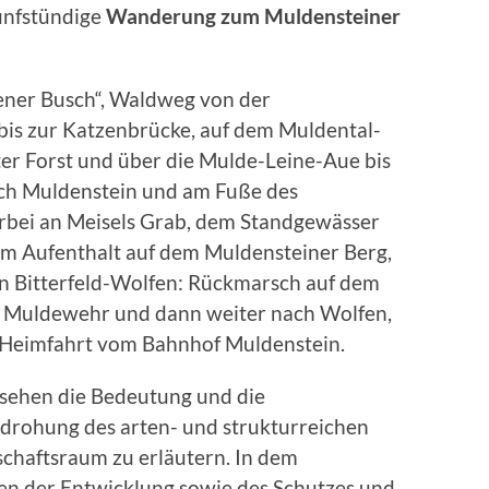
fünfstündige
Wanderung zum Muldensteiner
ner Busch“, Waldweg von der
is zur Katzenbrücke, auf dem Muldental-
r Forst und über die Mulde-Leine-Aue bis
ch Muldenstein und am Fuße des
rbei an Meisels Grab, dem Standgewässer
em Aufenthalt auf dem Muldensteiner Berg,
on Bitterfeld-Wolfen: Rückmarsch auf dem
Muldewehr und dann weiter nach Wolfen,
: Heimfahrt vom Bahnhof Muldenstein.
esehen die Bedeutung und die
edrohung des arten- und strukturreichen
schaftsraum zu erläutern. In dem
n der Entwicklung sowie des Schutzes und