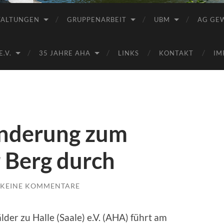
Saale
e.V.
TALTUNGEN
GRUPPENARBEIT
UBM
AG GE
(AHA)
.V.
35 JAHRE AHA
LINKS
KONTAKT
IM
nderung zum
 Berg durch
KEINE KOMMENTARE
der zu Halle (Saale) e.V. (AHA) führt am