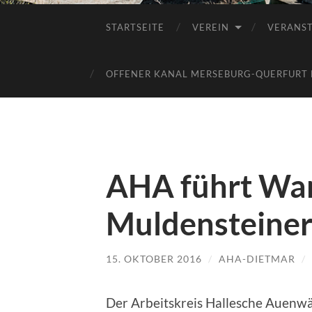
STARTSEITE
VEREIN
VERANS
OFFENER KANAL MERSEBURG-QUERFURT E
AHA führt Wa
Muldensteiner
15. OKTOBER 2016
/
AHA-DIETMAR
/
Der Arbeitskreis Hallesche Auenwäl