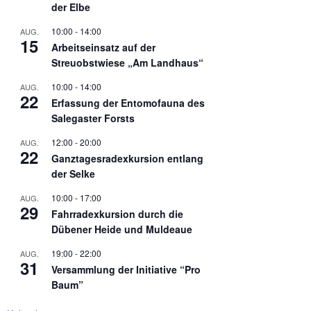
der Elbe
10:00
-
14:00
AUG.
15
Arbeitseinsatz auf der
Streuobstwiese „Am Landhaus“
10:00
-
14:00
AUG.
22
Erfassung der Entomofauna des
Salegaster Forsts
12:00
-
20:00
AUG.
22
Ganztagesradexkursion entlang
der Selke
10:00
-
17:00
AUG.
29
Fahrradexkursion durch die
Dübener Heide und Muldeaue
19:00
-
22:00
AUG.
31
Versammlung der Initiative “Pro
Baum”