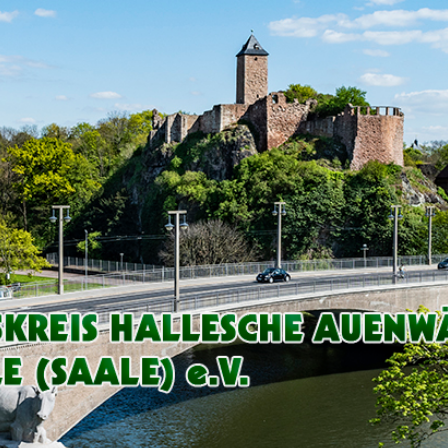
Arbeitskreis
Hallesche
Auenwälder
zu
Halle
/