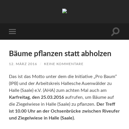
Arbeitskreis
Hallesche
Auenwälder
zu
Halle
Suchfe
Mobile-
/
ein-/a
Menü
Saale
ein-/ausblenden
e.V.
(AHA)
Bäume pflanzen statt abholzen
12. MÄRZ 2016
/
KEINE KOMMENTARE
Das ist das Motto unter dem die Initiative „Pro Baum“
(IPB) und der Arbeitskreis Hallesche Auenwälder zu
Halle (Saale) e.V. (AHA) zum achten Mal auch am
Karfreitag, den 25.03.2016
aufrufen, um Bäume auf
die Ziegelwiese in Halle (Saale) zu pflanzen.
Der Treff
ist 10.00 Uhr an der Ochsenbrücke zwischen Riveufer
und Ziegelwiese in Halle (Saale).