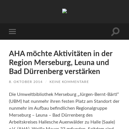
Arbeitskreis
Hallesche
Auenwälder
zu
Halle
Suchfe
Mobile-
/
ein-/a
Menü
Saale
ein-/ausblenden
e.V.
(AHA)
AHA möchte Aktivitäten in der
Region Merseburg, Leuna und
Bad Dürrenberg verstärken
8. OKTOBER 2014
/
KEINE KOMMENTARE
Die Umweltbibliothek Merseburg „Jürgen-Bernt-Bärtl“
(UBM) hat nunmehr ihren festen Platz am Standort der
nunmehr im Aufbau befindlichen Regionalgruppe
Merseburg – Leuna – Bad Dürrenberg des
Arbeitskreises Hallesche Auenwälder zu Halle (Saale)
e.V. (AHA), Weiße Mauer 33 gefunden. Seitdem sind