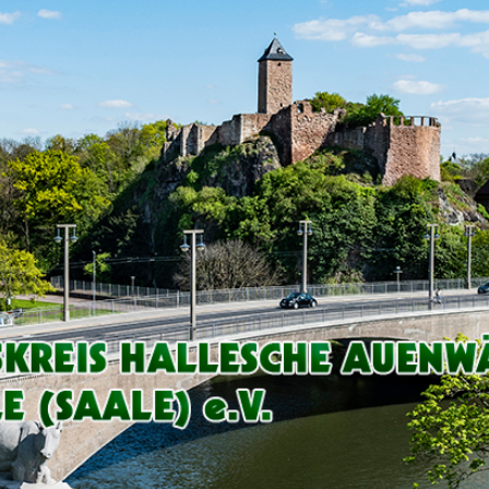
Arbeitskreis
Hallesche
Auenwälder
zu
Halle
/