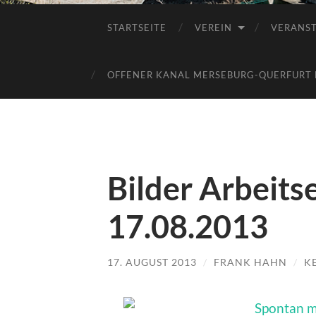
STARTSEITE
VEREIN
VERANS
OFFENER KANAL MERSEBURG-QUERFURT E
Bilder Arbeits
17.08.2013
17. AUGUST 2013
/
FRANK HAHN
/
K