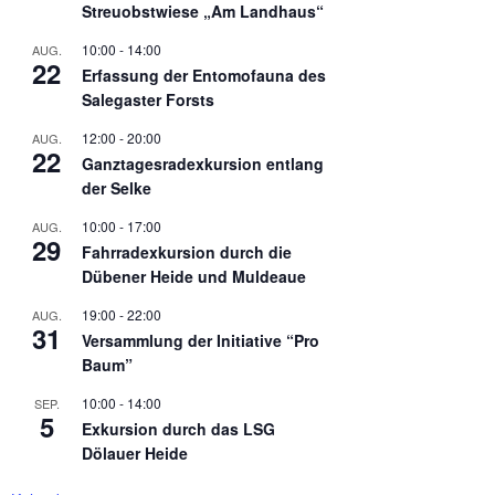
Streuobstwiese „Am Landhaus“
10:00
-
14:00
AUG.
22
Erfassung der Entomofauna des
Salegaster Forsts
12:00
-
20:00
AUG.
22
Ganztagesradexkursion entlang
der Selke
10:00
-
17:00
AUG.
29
Fahrradexkursion durch die
Dübener Heide und Muldeaue
19:00
-
22:00
AUG.
31
Versammlung der Initiative “Pro
Baum”
10:00
-
14:00
SEP.
5
Exkursion durch das LSG
Dölauer Heide