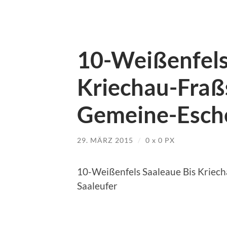
10-Weißenfels
Kriechau-Fraß
Gemeine-Esche
29. MÄRZ 2015
/
0
x
0 PX
10-Weißenfels Saaleaue Bis Kriec
Saaleufer