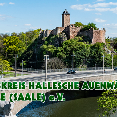
Arbeitskreis
Hallesche
Auenwälder
zu
Halle
/