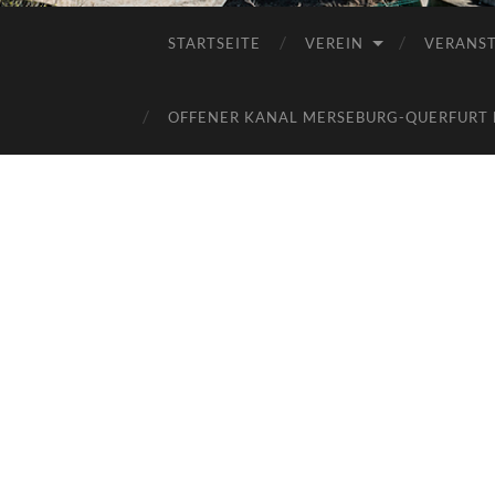
STARTSEITE
VEREIN
VERANS
OFFENER KANAL MERSEBURG-QUERFURT E