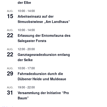
der Elbe
10:00
-
14:00
AUG.
15
Arbeitseinsatz auf der
Streuobstwiese „Am Landhaus“
10:00
-
14:00
AUG.
22
Erfassung der Entomofauna des
Salegaster Forsts
12:00
-
20:00
AUG.
22
Ganztagesradexkursion entlang
der Selke
10:00
-
17:00
AUG.
29
Fahrradexkursion durch die
Dübener Heide und Muldeaue
19:00
-
22:00
AUG.
31
Versammlung der Initiative “Pro
Baum”