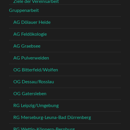
Ziele der Vereinsarbeit
Gruppenarbeit
AG Dölauer Heide
AG Feldökologie
AG Graebsee
AG Pulverweiden
OG Bitterfeld/Wolfen
OG Dessau/Rosslau
OG Gatersleben
RG Leipzig/Umgebung
RG Merseburg-Leuna-Bad Dürrenberg
RG Wettin-Könnern-Bernburg