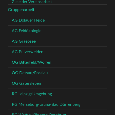
Ziele der Vereinsarbeit
Gruppenarbeit
AG Dölauer Heide
AG Feldökologie
AG Graebsee
AG Pulverweiden
OG Bitterfeld/Wolfen
OG Dessau/Rosslau
OG Gatersleben
RG Leipzig/Umgebung
RG Merseburg-Leuna-Bad Dürrenberg
RG Wettin-Könnern-Bernburg