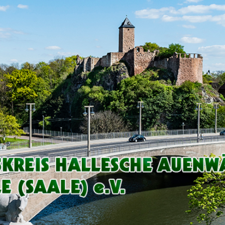
Arbeitskreis
Hallesche
Auenwälder
zu
Halle
/