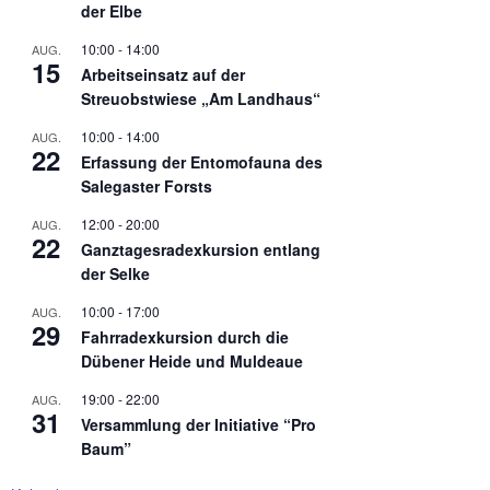
der Elbe
10:00
-
14:00
AUG.
15
Arbeitseinsatz auf der
Streuobstwiese „Am Landhaus“
10:00
-
14:00
AUG.
22
Erfassung der Entomofauna des
Salegaster Forsts
12:00
-
20:00
AUG.
22
Ganztagesradexkursion entlang
der Selke
10:00
-
17:00
AUG.
29
Fahrradexkursion durch die
Dübener Heide und Muldeaue
19:00
-
22:00
AUG.
31
Versammlung der Initiative “Pro
Baum”