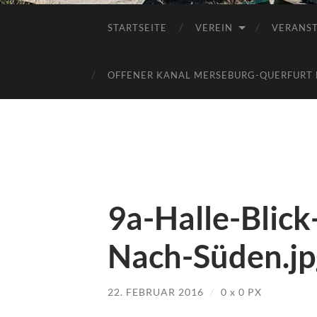
STARTSEITE
VEREIN
VERANS
OFFENER KANAL MERSEBURG-QUERFURT E
9a-Halle-Blic
Nach-Süden.jp
22. FEBRUAR 2016
/
0
x
0 PX