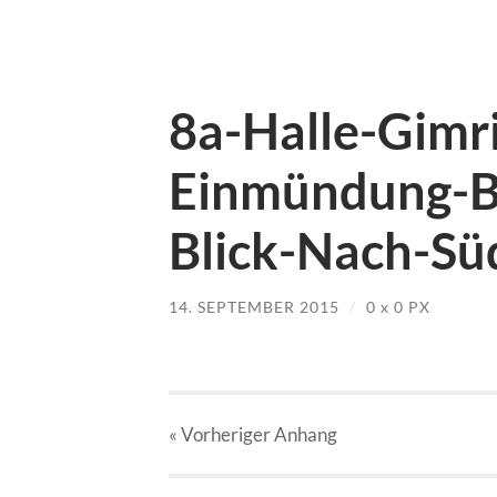
8a-Halle-Gim
Einmündung-B
Blick-Nach-Sü
14. SEPTEMBER 2015
/
0
x
0 PX
« Vorheriger
Anhang