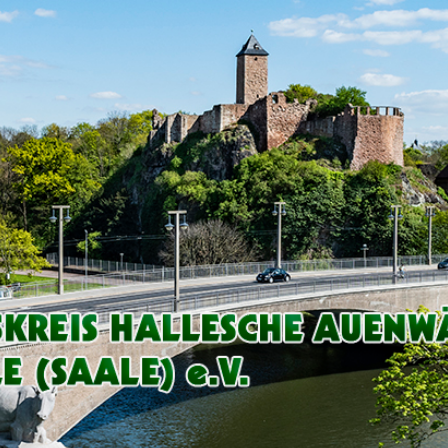
Arbeitskreis
Hallesche
Auenwälder
zu
Halle
/