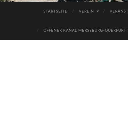
STARTSEITE
VEREIN
VERANS
OFFENER KANAL MERSEBURG-QUERFURT E