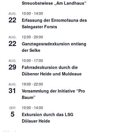
Streuobstwiese „Am Landhaus“
10:00
-
14:00
AUG.
22
Erfassung der Entomofauna des
Salegaster Forsts
12:00
-
20:00
AUG.
22
Ganztagesradexkursion entlang
der Selke
10:00
-
17:00
AUG.
29
Fahrradexkursion durch die
Dübener Heide und Muldeaue
19:00
-
22:00
AUG.
31
Versammlung der Initiative “Pro
Baum”
10:00
-
14:00
SEP.
5
Exkursion durch das LSG
Dölauer Heide