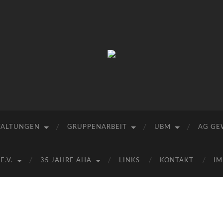
Arbeitskreis
Hallesche
Auenwälder
zu
Halle
/
Saale
e.V.
TALTUNGEN
GRUPPENARBEIT
UBM
AG GE
(AHA)
.V.
35 JAHRE AHA
LINKS
KONTAKT
IM