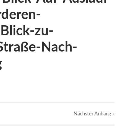
rderen-
Blick-zu-
Straße-Nach-
g
Nächster
Anhang
»