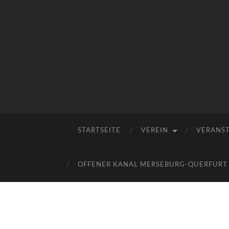
STARTSEITE
VEREIN
VERANS
OFFENER KANAL MERSEBURG-QUERFURT E