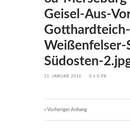
Geisel-Aus-Vo
Gotthardteich-
Weißenfelser-
Südosten-2.jp
31. JANUAR 2016
/
0
x
0 PX
« Vorheriger
Anhang