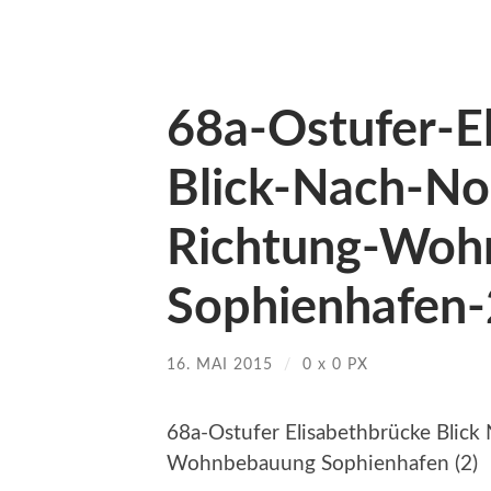
68a-Ostufer-E
Blick-Nach-No
Richtung-Woh
Sophienhafen-
16. MAI 2015
/
0
x
0 PX
68a-Ostufer Elisabethbrücke Blick
Wohnbebauung Sophienhafen (2)