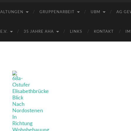
Saale
e.V.
TALTUNGEN
GRUPPENARBEIT
UBM
AG GE
(AHA)
.V.
35 JAHRE AHA
LINKS
KONTAKT
IM