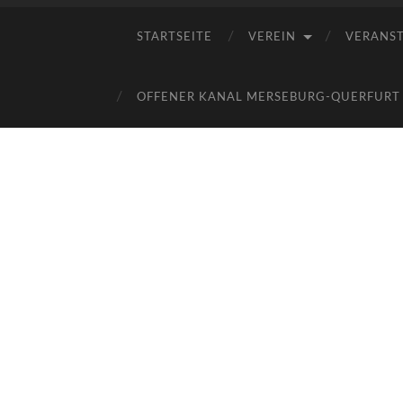
STARTSEITE
VEREIN
VERANS
OFFENER KANAL MERSEBURG-QUERFURT E