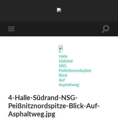
Arbeitskreis
Hallesche
Auenwälder
zu
Halle
Suchfe
Mobile-
/
ein-/a
Menü
Saale
ein-/ausblenden
e.V.
(AHA)
4-Halle-Südrand-NSG-
Peißnitznordspitze-Blick-Auf-
Asphaltweg.jpg