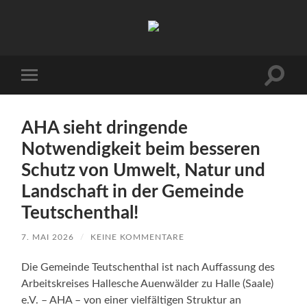
Arbeitskreis
Hallesche
Auenwälder
zu
Halle
Suchfe
Mobile-
/
ein-/a
Menü
Saale
ein-/ausblenden
e.V.
(AHA)
AHA sieht dringende
Notwendigkeit beim besseren
Schutz von Umwelt, Natur und
Landschaft in der Gemeinde
Teutschenthal!
7. MAI 2026
/
KEINE KOMMENTARE
Die Gemeinde Teutschenthal ist nach Auffassung des
Arbeitskreises Hallesche Auenwälder zu Halle (Saale)
e.V. – AHA – von einer vielfältigen Struktur an