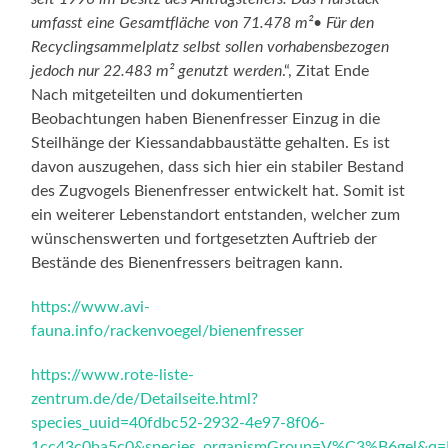
umfasst eine Gesamtfläche von 71.478 m²• Für den
Recyclingsammelplatz selbst sollen
vorhabensbezogen
jedoch nur 22.483 m² genutzt werden
.“, Zitat Ende
Nach mitgeteilten und dokumentierten
Beobachtungen haben Bienenfresser Einzug in die
Steilhänge der Kiessandabbaustätte gehalten. Es ist
davon auszugehen, dass sich hier ein stabiler Bestand
des Zugvogels Bienenfresser entwickelt hat. Somit ist
ein weiterer Lebenstandort entstanden, welcher zum
wünschenswerten und fortgesetzten Auftrieb der
Bestände des Bienenfressers beitragen kann.
https://www.avi-
fauna.info/rackenvoegel/bienenfresser
https://www.rote-liste-
zentrum.de/de/Detailseite.html?
species_uuid=40fdbc52-2932-4e97-8f06-
1cc43c0ba5c0&species_organismGroup=V%C3%B6gel&q=B