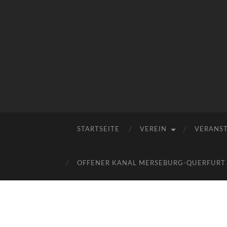
STARTSEITE
VEREIN
VERANS
OFFENER KANAL MERSEBURG-QUERFURT E