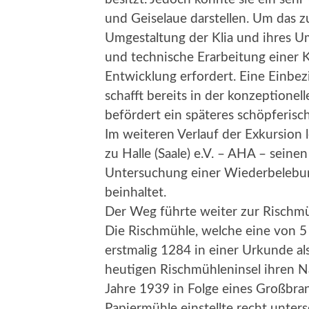
und Geiselaue darstellen. Um das zu
Umgestaltung der Klia und ihres Um
und technische Erarbeitung einer 
Entwicklung erfordert. Eine Einbe
schafft bereits in der konzeptione
befördert ein späteres schöpferisc
Im weiteren Verlauf der Exkursion 
zu Halle (Saale) e.V. – AHA – seine
Untersuchung einer Wiederbelebung
beinhaltet.
Der Weg führte weiter zur Rischmü
Die Rischmühle, welche eine von 5 
erstmalig 1284 in einer Urkunde al
heutigen Rischmühleninsel ihren N
Jahre 1939 in Folge eines Großbrand
Papiermühle einstellte recht unter