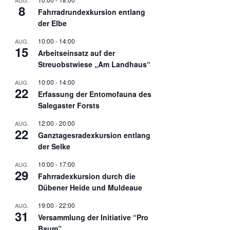
AUG.
8
Fahrradrundexkursion entlang
der Elbe
10:00
-
14:00
AUG.
15
Arbeitseinsatz auf der
Streuobstwiese „Am Landhaus“
10:00
-
14:00
AUG.
22
Erfassung der Entomofauna des
Salegaster Forsts
12:00
-
20:00
AUG.
22
Ganztagesradexkursion entlang
der Selke
10:00
-
17:00
AUG.
29
Fahrradexkursion durch die
Dübener Heide und Muldeaue
19:00
-
22:00
AUG.
31
Versammlung der Initiative “Pro
Baum”