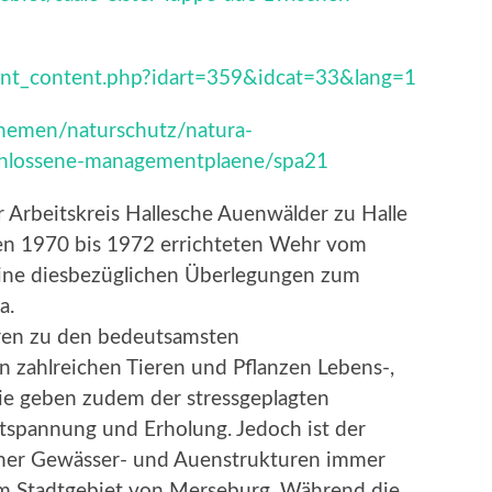
ont_content.php?idart=359&idcat=33&lang=1
hthemen/naturschutz/natura-
hlossene-managementplaene/spa21
r Arbeitskreis Hallesche Auenwälder zu Halle
hren 1970 bis 1972 errichteten Wehr vom
eine diesbezüglichen Überlegungen zum
a.
ren zu den bedeutsamsten
en zahlreichen Tieren und Pflanzen Lebens-,
e geben zudem der stressgeplagten
tspannung und Erholung. Jedoch ist der
icher Gewässer- und Auenstrukturen immer
im Stadtgebiet von Merseburg. Während die