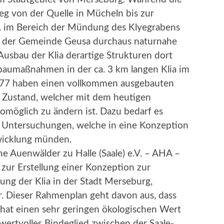
eg von der Quelle in Mücheln bis zur
. im Bereich der Mündung des Klyegrabens
d der Gemeinde Geusa durchaus naturnahe
usbau der Klia derartige Strukturen dort
sbaumaßnahmen in der ca. 3 km langen Klia im
977 haben einen vollkommen ausgebauten
n Zustand, welcher mit dem heutigen
möglich zu ändern ist. Dazu bedarf es
r Untersuchungen, welche in eine Konzeption
wicklung münden.
he Auenwälder zu Halle (Saale) e.V. – AHA –
ur Erstellung einer Konzeption zur
ung der Klia in der Stadt Merseburg,
. Dieser Rahmenplan geht davon aus, dass
 hat einen sehr geringen ökologischen Wert
 wertvolles Bindeglied zwischen der Saale-