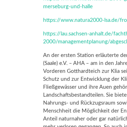
merseburg-und-halle
https://www.natura2000-lsa.de/fr
https://lau.sachsen-anhalt.de/fac
2000/managementplanung/abgesc
An der ersten Station erläuterte de
(Saale) e.V. – AHA – am in den Ja
Vorderen Gotthardteich zur Klia s
Schutz und zur Entwicklung der Kli
Fließgewässer und ihre Auen gehö
Landschaftsbestandteilen. Sie biet
Nahrungs- und Rückzugsraum sowi
Menschheit die Möglichkeit der En
Anteil naturnaher oder gar natürl
mehr verloren gegangen. So auch 