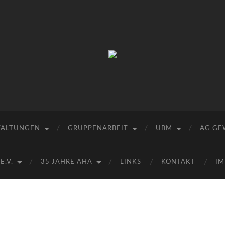
Arbeitskreis
Hallesche
Auenwälder
zu
Halle
/
Saale
e.V.
TALTUNGEN
GRUPPENARBEIT
UBM
AG GE
(AHA)
.V.
35 JAHRE AHA
LINKS
KONTAKT
IM