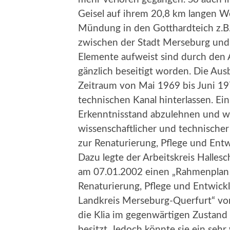
Geisel auf ihrem 20,8 km langen W
Mündung in den Gotthardteich z.B
zwischen der Stadt Merseburg un
Elemente aufweist sind durch den A
gänzlich beseitigt worden. Die Au
Zeitraum von Mai 1969 bis Juni 1
technischen Kanal hinterlassen. Ei
Erkenntnisstand abzulehnen und wo
wissenschaftlicher und technische
zur Renaturierung, Pflege und Ent
Dazu legte der Arbeitskreis Hallesc
am 07.01.2002 einen „Rahmenplan z
Renaturierung, Pflege und Entwickl
Landkreis Merseburg-Querfurt“ vor
die Klia im gegenwärtigen Zustand
besitzt. Jedoch könnte sie ein sehr