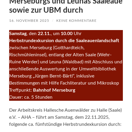
Merseburgs und Leunas Saaleaue
sowie zur UBM durch
16. NOVEMBER 2025
/
KEINE KOMMENTARE
Samstag
, den
22.11.
, um
10.00
Uhr
Herbstrundexkursion durch die Saaleauenlandschaft
zwischen Merseburg (Gotthardteich,
Rischmühleninsel), entlang der Al­ten Saale (Wehr-
Ruine Werder) und Leuna (Waldbad) mit Abschluss und
anschließende Auswertung in der Umweltbibliothek
Merseburg „Jürgen Bernt-Bärtl“, inklusive
Bestimmungen mit Hilfe Fachliteratur und Mikro­skop
Treffpunkt:
Bahnhof Merseburg
Dauer: ca. 5 Stunden
Der Arbeitskreis Hallesche Auenwälder zu Halle (Saale)
e.V. – AHA – führt am Samstag, dem 22.11.2025,
folgende ca. fünfstündige Herbstrundexkursion durch: