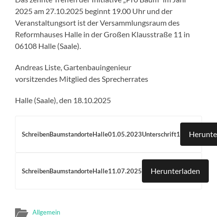
2025 am 27.10.2025 beginnt 19.00 Uhr und der
Veranstaltungsort ist der Versammlungsraum des
Reformhauses Halle in der Großen Klausstraße 11 in
06108 Halle (Saale).
Andreas Liste, Gartenbauingenieur
vorsitzendes Mitglied des Sprecherrates
Halle (Saale), den 18.10.2025
Herunte
SchreibenBaumstandorteHalle01.05.2023Unterschrift1
Herunterladen
SchreibenBaumstandorteHalle11.07.2025
Allgemein