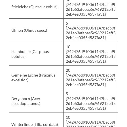
{742476d910061147bacb9f
Stieleiche (Quercus robur)
2d1e63afebae5c969212eff5
2eb4ea03554537fa31}
5
{742476d910061147bacb9f
Ulmen (Ulmus spec.)
2d1e63afebae5c969212eff5
2eb4ea03554537fa31}
10
Hainbuche (Carpinus
{742476d910061147bacb9f
betulus)
2d1e63afebae5c969212eff5
2eb4ea03554537fa31}
20
Gemeine Esche (Fraxinus
{742476d910061147bacb9f
excelsior)
2d1e63afebae5c969212eff5
2eb4ea03554537fa31}
5
Bergahorn (Acer
{742476d910061147bacb9f
pseudoplatanus)
2d1e63afebae5c969212eff5
2eb4ea03554537fa31}
10
{742476d910061147bacb9f
Winterlinde (Tilia cordata)
2d1e63afebae5c969212eff5