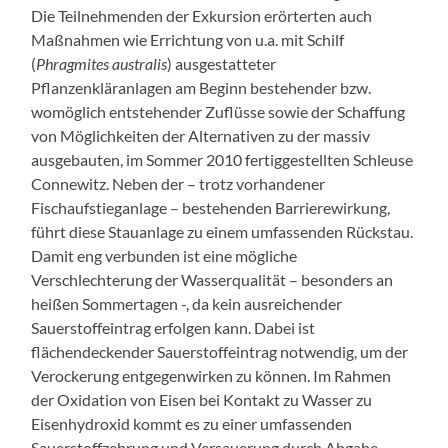
Die Teilnehmenden der Exkursion erörterten auch
Maßnahmen wie Errichtung von u.a. mit Schilf
(
Phragmites australis
) ausgestatteter
Pflanzenkläranlagen am Beginn bestehender bzw.
womöglich entstehender Zuflüsse sowie der Schaffung
von Möglichkeiten der Alternativen zu der massiv
ausgebauten, im Sommer 2010 fertiggestellten Schleuse
Connewitz. Neben der – trotz vorhandener
Fischaufstieganlage – bestehenden Barrierewirkung,
führt diese Stauanlage zu einem umfassenden Rückstau.
Damit eng verbunden ist eine mögliche
Verschlechterung der Wasserqualität – besonders an
heißen Sommertagen -, da kein ausreichender
Sauerstoffeintrag erfolgen kann. Dabei ist
flächendeckender Sauerstoffeintrag notwendig, um der
Verockerung entgegenwirken zu können. Im Rahmen
der Oxidation von Eisen bei Kontakt zu Wasser zu
Eisenhydroxid kommt es zu einer umfassenden
Sauerstoffzehrung und Versauerung durch Abgabe