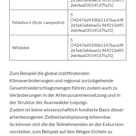
2eb4ea03554537fa31}
5
{742476d910061147bacb9f
Feldahorn (Acer campestre)
2d1e63afebae5c969212eff5
2eb4ea03554537fa31}
5
{742476d910061147bacb9f
Wildobst
2d1e63afebae5c969212eff5
2eb4ea03554537fa31}
Zum Beispiel die global stattfindenden
Klimaveränderungen und regional zurückgehende
Gesamtniederschlagsmengen führen zudem auch zu
Veränderungen in der Artenzusammensetzung und in
der Struktur der Auenwälder Leipzigs.
Zudem ist keine wissenschaftlich fundierte Basis dieser
artenbezogenen Zielbestandsplanung erkennbar.
So können sich die die Teilnehmenden an der Exkursion
vorstellen, zum Beispiel auf den Wegen Eicheln zu