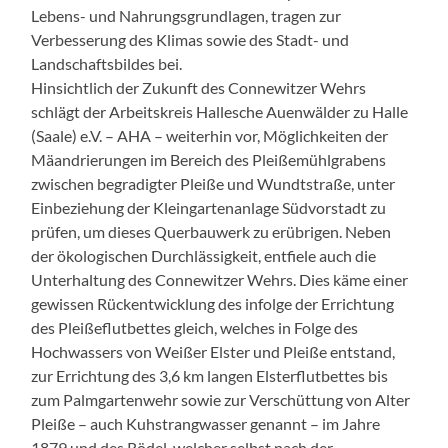
Lebens- und Nahrungsgrundlagen, tragen zur
Verbesserung des Klimas sowie des Stadt- und
Landschaftsbildes bei.
Hinsichtlich der Zukunft des Connewitzer Wehrs
schlägt der Arbeitskreis Hallesche Auenwälder zu Halle
(Saale) e.V. – AHA – weiterhin vor, Möglichkeiten der
Mäandrierungen im Bereich des Pleißemühlgrabens
zwischen begradigter Pleiße und Wundtstraße, unter
Einbeziehung der Kleingartenanlage Südvorstadt zu
prüfen, um dieses Querbauwerk zu erübrigen. Neben
der ökologischen Durchlässigkeit, entfiele auch die
Unterhaltung des Connewitzer Wehrs. Dies käme einer
gewissen Rückentwicklung des infolge der Errichtung
des Pleißeflutbettes gleich, welches in Folge des
Hochwassers von Weißer Elster und Pleiße entstand,
zur Errichtung des 3,6 km langen Elsterflutbettes bis
zum Palmgartenwehr sowie zur Verschüttung von Alter
Pleiße – auch Kuhstrangwasser genannt – im Jahre
1879 und des Rödel, welcher selbst nach der