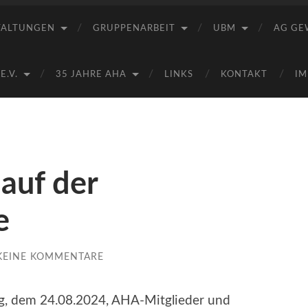
Saale
e.V.
TALTUNGEN
GRUPPENARBEIT
UBM
AG GE
(AHA)
.V.
35 JAHRE AHA
LINKS
KONTAKT
IM
 auf der
e
KEINE KOMMENTARE
ag, dem 24.08.2024, AHA-Mitglieder und