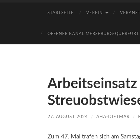
STARTSEITE
VEREIN
VERANS
OFFENER KANAL MERSEBURG-QUERFURT E
Arbeitseinsatz
Streuobstwies
27. AUGUST 2024
/
AHA-DIETMAR
/
Zum 47. Mal trafen sich am Samst