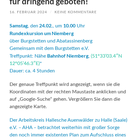
für dringend geboten!
16. FEBRUAR 2024
/
KEINE KOMMENTARE
Samstag
24.02.
10.00
, den
, um
Uhr
Rundexkursion um Niemberg
über Burgstetten und Abatassinenberg
Gemeinsam mit dem Burgstetten e.V.
Bahnhof Niemberg
Treffpunkt: Nähe
,
(51°33’03.4″N
12°05’46.3″E)
*
Dauer: ca. 4 Stunden
Der genaue Treffpunkt wird angezeigt, wenn sie die
Koordinaten mit der rechten Maustaste anklicken und
auf „Google-Suche“ gehen. Vergrößern Sie dann die
angezeigte Karte.
Der Arbeitskreis Hallesche Auenwälder zu Halle (Saale)
e.V. – AHA – betrachtet weiterhin mit großer Sorge
den noch immer existenten Plan zum Aufschluss eines