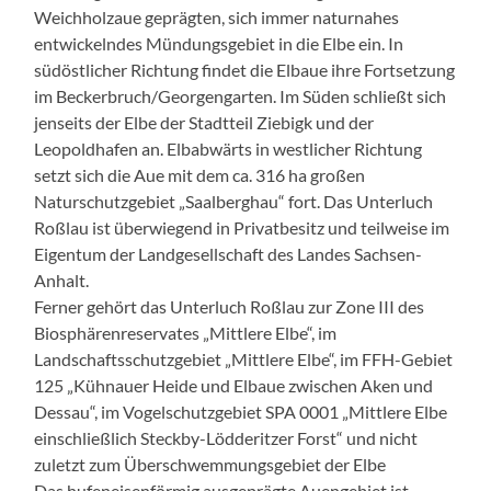
Weichholzaue geprägten, sich immer naturnahes
entwickelndes Mündungsgebiet in die Elbe ein. In
südöstlicher Richtung findet die Elbaue ihre Fortsetzung
im Beckerbruch/Georgengarten. Im Süden schließt sich
jenseits der Elbe der Stadtteil Ziebigk und der
Leopoldhafen an. Elbabwärts in westlicher Richtung
setzt sich die Aue mit dem ca. 316 ha großen
Naturschutzgebiet „Saalberghau“ fort. Das Unterluch
Roßlau ist überwiegend in Privatbesitz und teilweise im
Eigentum der Landgesellschaft des Landes Sachsen-
Anhalt.
Ferner gehört das Unterluch Roßlau zur Zone III des
Biosphärenreservates „Mittlere Elbe“, im
Landschaftsschutzgebiet „Mittlere Elbe“, im FFH-Gebiet
125 „Kühnauer Heide und Elbaue zwischen Aken und
Dessau“, im Vogelschutzgebiet SPA 0001 „Mittlere Elbe
einschließlich Steckby-Lödderitzer Forst“ und nicht
zuletzt zum Überschwemmungsgebiet der Elbe
Das hufeneisenförmig ausgeprägte Auengebiet ist