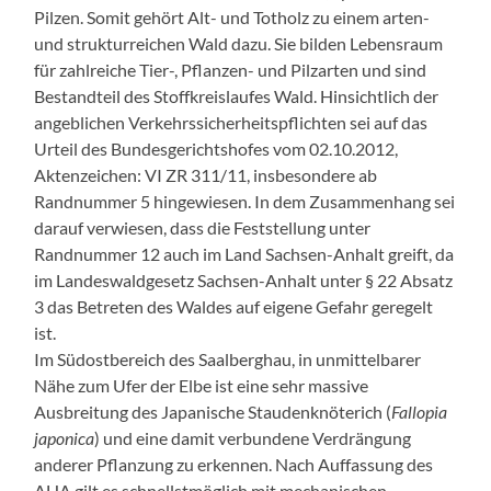
Pilzen. Somit gehört Alt- und Totholz zu einem arten-
und strukturreichen Wald dazu. Sie bilden Lebensraum
für zahlreiche Tier-, Pflanzen- und Pilzarten und sind
Bestandteil des Stoffkreislaufes Wald. Hinsichtlich der
angeblichen Verkehrssicherheitspflichten sei auf das
Urteil des Bundesgerichtshofes vom 02.10.2012,
Aktenzeichen: VI ZR 311/11, insbesondere ab
Randnummer 5 hingewiesen. In dem Zusammenhang sei
darauf verwiesen, dass die Feststellung unter
Randnummer 12 auch im Land Sachsen-Anhalt greift, da
im Landeswaldgesetz Sachsen-Anhalt unter § 22 Absatz
3 das Betreten des Waldes auf eigene Gefahr geregelt
ist.
Im Südostbereich des Saalberghau, in unmittelbarer
Nähe zum Ufer der Elbe ist eine sehr massive
Ausbreitung des Japanische Staudenknöterich (
Fallopia
japonica
) und eine damit verbundene Verdrängung
anderer Pflanzung zu erkennen. Nach Auffassung des
AHA gilt es schnellstmöglich mit mechanischen