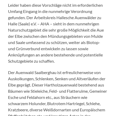
Leider haben diese Vorschläge nicht im erforderlichen
Umfang Eingang in die nunmehrige Verordnung
gefunden. Der Arbeitskreis Hallesche Auenwälder zu
Halle (Saale) e.V. – AHA – sieht in dem nunmehrigen
Naturschutzgebiet die sehr große Möglichkeit die Aue
der Elbe zwischen den Mündungsgebieten von Mulde
und Saale umfassend zu schützen, weiter als Biotop-
und Grünverbund entwickeln zu lassen sowie
Anknüpfungen an andere bestehende und potentielle
Schutzgebiete zu schaffen.
Der Auenwald Saalberghau ist erfreulicherweise von
Auskolkungen, Schlenken, Senken und Altverläufen der
Elbe geprägt. Dieser Hartholzauenwald bestehend aus
Bäumen wie Stieleiche, Feld- und Flatterulme, Gemeiner
Esche und Feldahorn etc., aus Sträuchern wie
schwarzem Holunder, Blutrotem Hartriegel, Schlehe,
Kratzbeere, diverse Weißdornarten und Europäischem
Pfaffenhütchen etc. und krautigen Arten in der