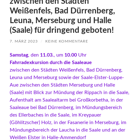
zwischen den Städten
Weißenfels, Bad Dürrenberg,
Leuna, Merseburg und Halle
(Saale) für dringend geboten!
7. MÄRZ 2023
/
KEINE KOMMENTARE
Samstag
, den
11.03.
, um
10.00
Uhr
Fahrradexkursion durch die Saaleaue
zwischen den Städten Weißenfels, Bad Dürrenberg,
Leuna und Merse­burg sowie der Saale-Elster-Luppe-
Aue zwischen den Städten Merseburg und Halle
(Saale) mit Blick zur Mündung der Rippach in die Saale,
Auf­enthalt am Saalealtarm bei Großkorbetha, in der
Saaleaue bei Bad Dür­renberg, im Mündungsbereich
des Ellerbaches in die Saale, im Kreypau­er
(Göhlitzscher) Holz, in der Fasanerie in Merseburg, im
Mündungsbe­reich der Laucha in die Saale und an der
Weißen Elster in Halle-Ammen­dorf