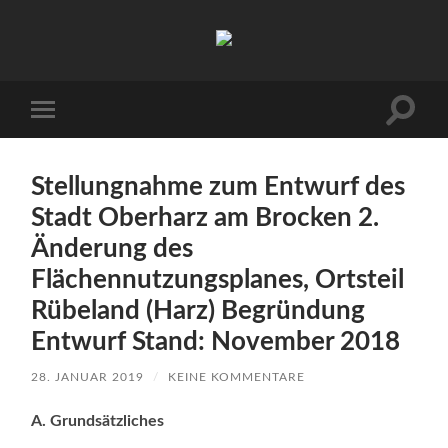
Arbeitskreis
Hallesche
Auenwälder
zu
Halle
Suchfe
Mobile-
/
ein-/a
Menü
Saale
ein-/ausblenden
e.V.
(AHA)
Stellungnahme zum Entwurf des
Stadt Oberharz am Brocken 2.
Änderung des
Flächennutzungsplanes, Ortsteil
Rübeland (Harz) Begründung
Entwurf Stand: November 2018
28. JANUAR 2019
/
KEINE KOMMENTARE
A. Grundsätzliches