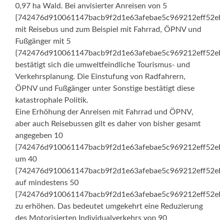
0,97 ha Wald. Bei anvisierter Anreisen von 5
{742476d910061147bacb9f2d1e63afebae5c969212eff52e
mit Reisebus und zum Beispiel mit Fahrrad, ÖPNV und
Fußgänger mit 5
{742476d910061147bacb9f2d1e63afebae5c969212eff52e
bestätigt sich die umweltfeindliche Tourismus- und
Verkehrsplanung. Die Einstufung von Radfahrern,
ÖPNV und Fußgänger unter Sonstige bestätigt diese
katastrophale Politik.
Eine Erhöhung der Anreisen mit Fahrrad und ÖPNV,
aber auch Reisebussen gilt es daher von bisher gesamt
angegeben 10
{742476d910061147bacb9f2d1e63afebae5c969212eff52e
um 40
{742476d910061147bacb9f2d1e63afebae5c969212eff52e
auf mindestens 50
{742476d910061147bacb9f2d1e63afebae5c969212eff52e
zu erhöhen. Das bedeutet umgekehrt eine Reduzierung
des Motorisierten Individualverkehrs von 90