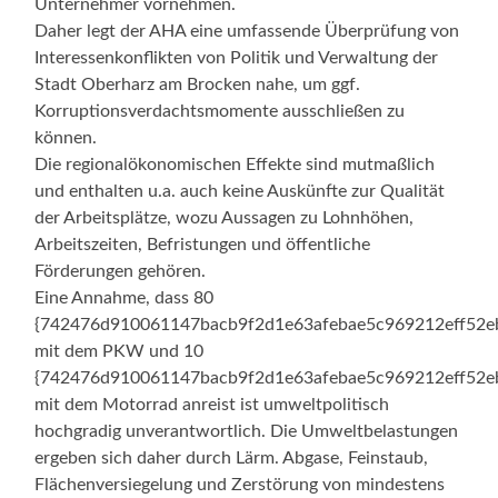
Unternehmer vornehmen.
Daher legt der AHA eine umfassende Überprüfung von
Interessenkonflikten von Politik und Verwaltung der
Stadt Oberharz am Brocken nahe, um ggf.
Korruptionsverdachtsmomente ausschließen zu
können.
Die regionalökonomischen Effekte sind mutmaßlich
und enthalten u.a. auch keine Auskünfte zur Qualität
der Arbeitsplätze, wozu Aussagen zu Lohnhöhen,
Arbeitszeiten, Befristungen und öffentliche
Förderungen gehören.
Eine Annahme, dass 80
{742476d910061147bacb9f2d1e63afebae5c969212eff52e
mit dem PKW und 10
{742476d910061147bacb9f2d1e63afebae5c969212eff52e
mit dem Motorrad anreist ist umweltpolitisch
hochgradig unverantwortlich. Die Umweltbelastungen
ergeben sich daher durch Lärm. Abgase, Feinstaub,
Flächenversiegelung und Zerstörung von mindestens