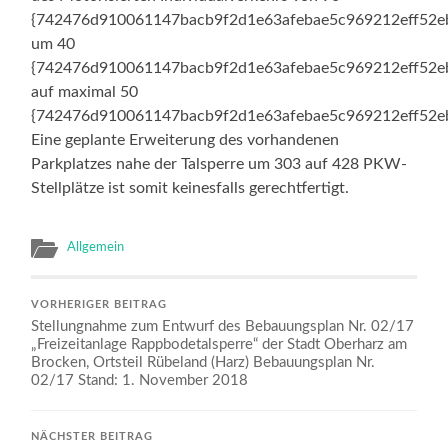
{742476d910061147bacb9f2d1e63afebae5c969212eff52e
um 40
{742476d910061147bacb9f2d1e63afebae5c969212eff52e
auf maximal 50
{742476d910061147bacb9f2d1e63afebae5c969212eff52e
Eine geplante Erweiterung des vorhandenen
Parkplatzes nahe der Talsperre um 303 auf 428 PKW-
Stellplätze ist somit keinesfalls gerechtfertigt.
Allgemein
VORHERIGER BEITRAG
Stellungnahme zum Entwurf des Bebauungsplan Nr. 02/17
„Freizeitanlage Rappbodetalsperre“ der Stadt Oberharz am
Brocken, Ortsteil Rübeland (Harz) Bebauungsplan Nr.
02/17 Stand: 1. November 2018
NÄCHSTER BEITRAG