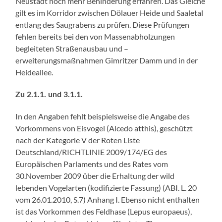
Neustadt noch mehr Behinderung erfahren. Das Gleiche
gilt es im Korridor zwischen Dölauer Heide und Saaletal
entlang des Saugrabens zu prüfen. Diese Prüfungen
fehlen bereits bei den von Massenabholzungen
begleiteten Straßenausbau und –
erweiterungsmaßnahmen Gimritzer Damm und in der
Heideallee.
Zu 2.1.1. und 3.1.1.
In den Angaben fehlt beispielsweise die Angabe des
Vorkommens von Eisvogel (Alcedo atthis), geschützt
nach der Kategorie V der Roten Liste
Deutschland/RICHTLINIE 2009/174/EG des
Europäischen Parlaments und des Rates vom
30.November 2009 über die Erhaltung der wild
lebenden Vogelarten (kodifizierte Fassung) (ABI. L. 20
vom 26.01.2010, S.7) Anhang I. Ebenso nicht enthalten
ist das Vorkommen des Feldhase (Lepus europaeus),