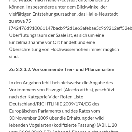
können. Insbesondere unter dem Blickwinkel der
vielfältigen Entstehungsursachen, das Halle-Neustadt
zu etwa 75
{742476d910061147bacb9f2d1e63afebae5c969212eff52e
Überflutungsraum der Saale ist, es sich um eine
Einzelmaßnahme vor Ort handelt und eine
Überschreitung von Hochwasserhöhen immer möglich
sind.
Zu 3.2.3.2. Vorkommende Tier- und Pflanzenarten
In den Angaben fehlt beispielsweise die Angabe des
Vorkommens von Eisvogel (Alcedo atthis), geschützt
nach der Kategorie V der Roten Liste
Deutschland/RICHTLINIE 2009/174/EG des
Europäischen Parlaments und des Rates vom
30.November 2009 über die Erhaltung der wild
lebenden Vogelarten (kodifizierte Fassung) (ABI. L. 20
vom 26.01.2010, S.7) Anhang I. Ebenso nicht enthalten