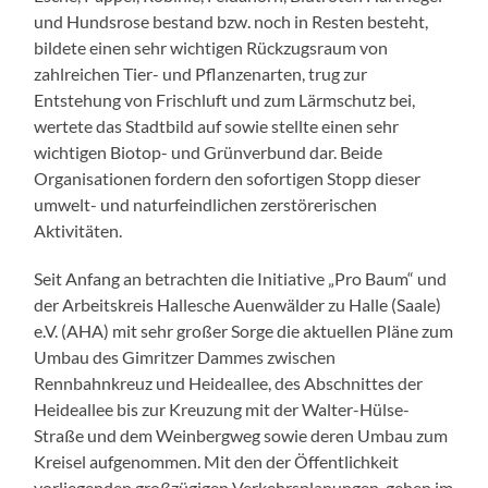
und Hundsrose bestand bzw. noch in Resten besteht,
bildete einen sehr wichtigen Rückzugsraum von
zahlreichen Tier- und Pflanzenarten, trug zur
Entstehung von Frischluft und zum Lärmschutz bei,
wertete das Stadtbild auf sowie stellte einen sehr
wichtigen Biotop- und Grünverbund dar. Beide
Organisationen fordern den sofortigen Stopp dieser
umwelt- und naturfeindlichen zerstörerischen
Aktivitäten.
Seit Anfang an betrachten die Initiative „Pro Baum“ und
der Arbeitskreis Hallesche Auenwälder zu Halle (Saale)
e.V. (AHA) mit sehr großer Sorge die aktuellen Pläne zum
Umbau des Gimritzer Dammes zwischen
Rennbahnkreuz und Heideallee, des Abschnittes der
Heideallee bis zur Kreuzung mit der Walter-Hülse-
Straße und dem Weinbergweg sowie deren Umbau zum
Kreisel aufgenommen. Mit den der Öffentlichkeit
vorliegenden großzügigen Verkehrsplanungen, gehen im