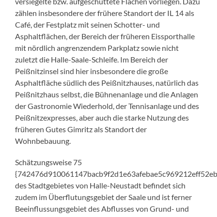
versiegelte bzw. aufgeschüttete Flächen vorliegen. Dazu
zählen insbesondere der frühere Standort der IL 14 als
Café, der Festplatz mit seinen Schotter- und
Asphaltflächen, der Bereich der früheren Eissporthalle
mit nördlich angrenzendem Parkplatz sowie nicht
zuletzt die Halle-Saale-Schleife. Im Bereich der
Peißnitzinsel sind hier insbesondere die große
Asphaltfläche südlich des Peißnitzhauses, natürlich das
Peißnitzhaus selbst, die Bühnenanlage und die Anlagen
der Gastronomie Wiederhold, der Tennisanlage und des
Peißnitzexpresses, aber auch die starke Nutzung des
früheren Gutes Gimritz als Standort der
Wohnbebauung.
Schätzungsweise 75
{742476d910061147bacb9f2d1e63afebae5c969212eff52e
des Stadtgebietes von Halle-Neustadt befindet sich
zudem im Überflutungsgebiet der Saale und ist ferner
Beeinflussungsgebiet des Abflusses von Grund- und