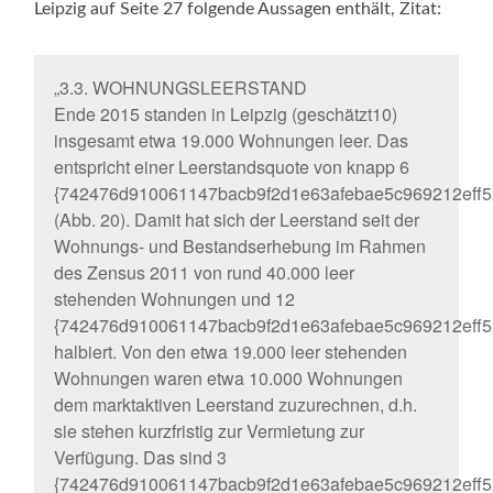
Leipzig auf Seite 27 folgende Aussagen enthält, Zitat:
„3.3. WOHNUNGSLEERSTAND
Ende 2015 standen in Leipzig (geschätzt10)
insgesamt etwa 19.000 Wohnungen leer. Das
entspricht einer Leerstandsquote von knapp 6
{742476d910061147bacb9f2d1e63afebae5c969212eff5
(Abb. 20). Damit hat sich der Leerstand seit der
Wohnungs- und Bestandserhebung im Rahmen
des Zensus 2011 von rund 40.000 leer
stehenden Wohnungen und 12
{742476d910061147bacb9f2d1e63afebae5c969212eff5
halbiert. Von den etwa 19.000 leer stehenden
Wohnungen waren etwa 10.000 Wohnungen
dem marktaktiven Leerstand zuzurechnen, d.h.
sie stehen kurzfristig zur Vermietung zur
Verfügung. Das sind 3
{742476d910061147bacb9f2d1e63afebae5c969212eff5