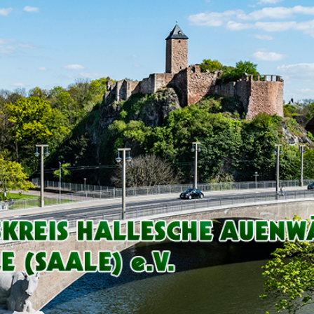
Arbeitskreis
Hallesche
Auenwälder
zu
Halle
/