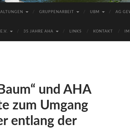
Saale
e.V.
TALTUNGEN
GRUPPENARBEIT
UBM
AG GE
(AHA)
.V.
35 JAHRE AHA
LINKS
KONTAKT
IM
o Baum“ und AHA
pte zum Umgang
r entlang der