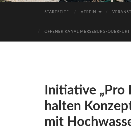
STARTSEITE
VEREIN
VERANS
OFFENER KANAL MERSEBURG-QUERFURT E
Initiative „Pr
halten Konze
mit Hochwasse