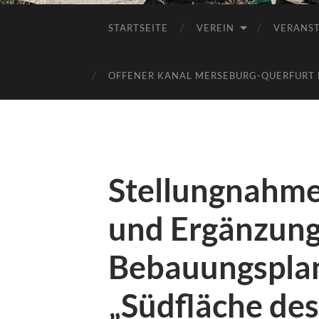
STARTSEITE
VEREIN
VERANS
OFFENER KANAL MERSEBURG-QUERFURT E
Stellungnahme
und Ergänzung
Bebauungsplan
„Südfläche des