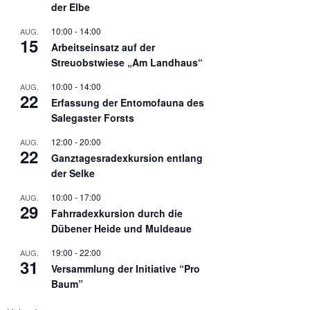
der Elbe
10:00
-
14:00
AUG.
15
Arbeitseinsatz auf der
Streuobstwiese „Am Landhaus“
10:00
-
14:00
AUG.
22
Erfassung der Entomofauna des
Salegaster Forsts
12:00
-
20:00
AUG.
22
Ganztagesradexkursion entlang
der Selke
10:00
-
17:00
AUG.
29
Fahrradexkursion durch die
Dübener Heide und Muldeaue
19:00
-
22:00
AUG.
31
Versammlung der Initiative “Pro
Baum”