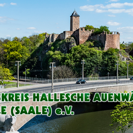
Arbeitskreis
Hallesche
Auenwälder
zu
Halle
/